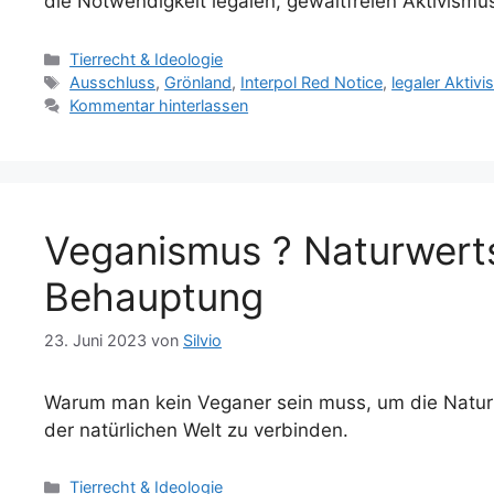
die Notwendigkeit legalen, gewaltfreien Aktivism
Kategorien
Tierrecht & Ideologie
Schlagwörter
Ausschluss
,
Grönland
,
Interpol Red Notice
,
legaler Aktiv
Kommentar hinterlassen
Veganismus ? Naturwerts
Behauptung
23. Juni 2023
von
Silvio
Warum man kein Veganer sein muss, um die Natur zu
der natürlichen Welt zu verbinden.
Kategorien
Tierrecht & Ideologie