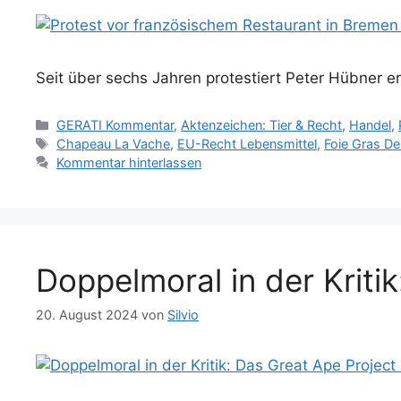
Seit über sechs Jahren protestiert Peter Hübner e
Kategorien
GERATI Kommentar
,
Aktenzeichen: Tier & Recht
,
Handel
,
Schlagwörter
Chapeau La Vache
,
EU-Recht Lebensmittel
,
Foie Gras D
Kommentar hinterlassen
Doppelmoral in der Kriti
20. August 2024
von
Silvio