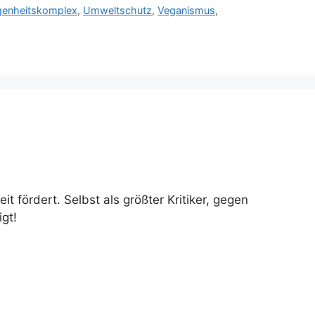
genheitskomplex
,
Umweltschutz
,
Veganismus
,
fördert. Selbst als größter Kritiker, gegen
gt!