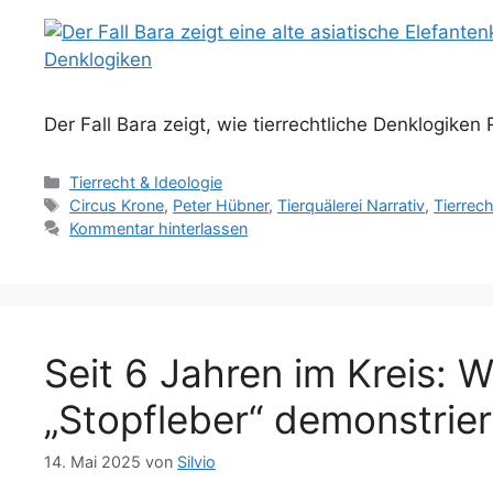
Der Fall Bara zeigt, wie tierrechtliche Denklogiken
Kategorien
Tierrecht & Ideologie
Schlagwörter
Circus Krone
,
Peter Hübner
,
Tierquälerei Narrativ
,
Tierrech
Kommentar hinterlassen
Seit 6 Jahren im Kreis: 
„Stopfleber“ demonstrier
14. Mai 2025
von
Silvio