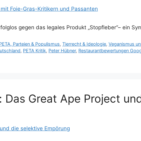
rfolglos gegen das legales Produkt „Stopfleber“– ein Sy
PETA, Parteien & Populismus
,
Tierrecht & Ideologie
,
Veganismus unt
eutschland
,
PETA Kritik
,
Peter Hübner
,
Restaurantbewertungen Goog
k: Das Great Ape Project un