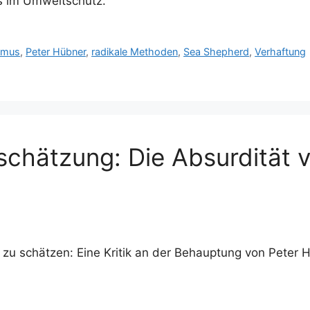
us im Umweltschutz.
ismus
,
Peter Hübner
,
radikale Methoden
,
Sea Shepherd
,
Verhaftung
chätzung: Die Absurdität 
 schätzen: Eine Kritik an der Behauptung von Peter Hüb