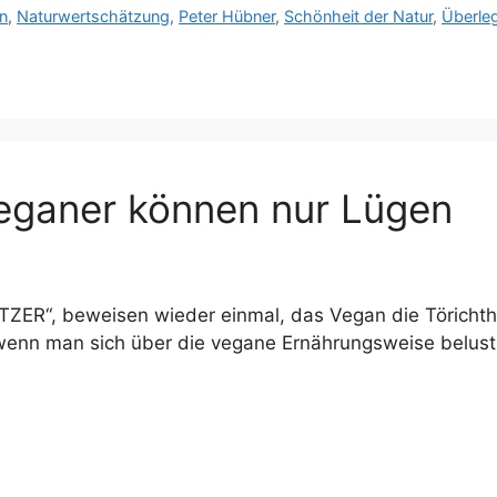
n
,
Naturwertschätzung
,
Peter Hübner
,
Schönheit der Natur
,
Überle
eganer können nur Lügen
“, beweisen wieder einmal, das Vegan die Törichtheit 
wenn man sich über die vegane Ernährungsweise belusti