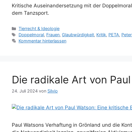
Kritische Auseinandersetzung mit der Doppelmoral
dem Tanzsport.
Kategorien
Tierrecht & Ideologie
Schlagwörter
Doppelmoral
,
Frauen
,
Glaubwürdigkeit
,
Kritik
,
PETA
,
Pete
Kommentar hinterlassen
Die radikale Art von Pau
24. Juli 2024
von
Silvio
Paul Watsons Verhaftung in Grönland und die Kont