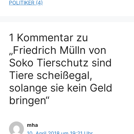
POLITIKER (4)
g
e
w
n
ö
r
t
1 Kommentar zu
e
„Friedrich Mülln von
r
Soko Tierschutz sind
Tiere scheißegal,
solange sie kein Geld
bringen“
mha
10. April 2018 um 19:21 Uhr