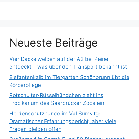
n
a
c
h
:
Neueste Beiträge
Vier Dackelwelpen auf der A2 bei Peine
entdeckt – was über den Transport bekannt ist
Elefantenkalb im Tiergarten Schönbrunn übt die
Körperpflege
Rotschulter-Rüsselhündchen zieht ins
Tropikarium des Saarbrücker Zoos ein
Herdenschutzhunde im Val Sumvitg:
Dramatischer Erfahrungsbericht, aber viele
Fragen bleiben offen