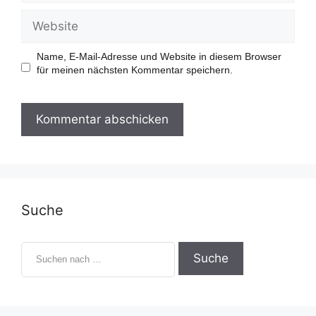
M
a
W
i
e
l
b
-
s
Name, E-Mail-Adresse und Website in diesem Browser
A
i
für meinen nächsten Kommentar speichern.
d
t
r
e
e
s
s
e
Suche
S
u
c
h
e
n