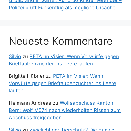
Großbrand in Garrel: Rund 50 Rinder verendet –
Polizei prüft Funkenflug als mögliche Ursache
Neueste Kommentare
Silvio
zu
PETA im Visier: Wenn Vorwürfe gegen
Brieftaubenzüchter ins Leere laufen
Brigitte Hübner
zu
PETA im Visier: Wenn
Vorwürfe gegen Brieftaubenzüchter ins Leere
laufen
Heimann Andreas
zu
Wolfsabschuss Kanton
Bern: Wolf M574 nach wiederholten Rissen zum
Abschuss freigegeben
Silvio
zu
Zwielichtiger Tierschutz? Die dunkle