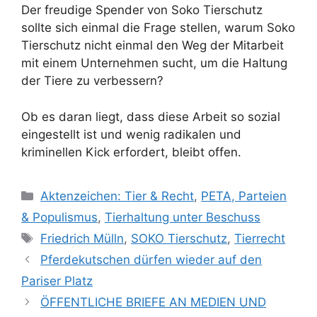
Der freudige Spender von Soko Tierschutz
sollte sich einmal die Frage stellen, warum Soko
Tierschutz nicht einmal den Weg der Mitarbeit
mit einem Unternehmen sucht, um die Haltung
der Tiere zu verbessern?
Ob es daran liegt, dass diese Arbeit so sozial
eingestellt ist und wenig radikalen und
kriminellen Kick erfordert, bleibt offen.
K
Aktenzeichen: Tier & Recht
,
PETA, Parteien
a
& Populismus
,
Tierhaltung unter Beschuss
t
S
Friedrich Mülln
,
SOKO Tierschutz
,
Tierrecht
e
c
Pferdekutschen dürfen wieder auf den
g
h
Pariser Platz
o
l
r
ÖFFENTLICHE BRIEFE AN MEDIEN UND
a
i