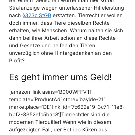
Bei einem Menschen würde man hier sofort
Strafanzeige wegen unterlassener Hilfeleistung
nach
§323c StGB
erstatten. Tierrechtler wollen
doch immer, dass Tiere dieselben Rechte
erhalten, wie Menschen. Warum halten sie sich
dann bei ihrer Arbeit schon an diese Rechte
und Gesetze und helfen den Tieren
unverzüglich ohne Hintergedanken an den
Profit?
Es geht immer ums Geld!
[amazon_link asins=’B000WFFVTI‘
template=’ProductAd‘ store=’bayide-21′
marketplace=’DE‘ link_id=’7c622e19-3c71-11e8-
bbf2-3352efc5bac8′]Tierrechtler sind die
modernen Tierquäler! Wenn wie in diesem
aufgezeigten Fall, der Betrieb Küken aus