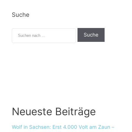
Suche
S
u
c
h
e
n
n
a
c
h
:
Neueste Beiträge
Wolf in Sachsen: Erst 4.000 Volt am Zaun –