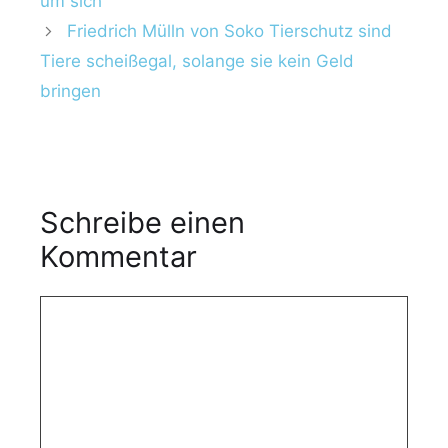
um sich
o
l
r
Friedrich Mülln von Soko Tierschutz sind
a
i
Tiere scheißegal, solange sie kein Geld
g
e
w
bringen
n
ö
r
t
e
r
Schreibe einen
Kommentar
K
o
m
m
e
n
t
a