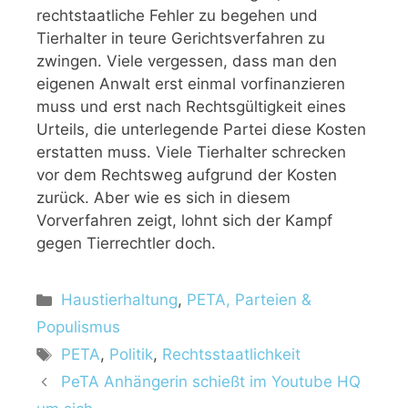
rechtstaatliche Fehler zu begehen und
Tierhalter in teure Gerichtsverfahren zu
zwingen. Viele vergessen, dass man den
eigenen Anwalt erst einmal vorfinanzieren
muss und erst nach Rechtsgültigkeit eines
Urteils, die unterlegende Partei diese Kosten
erstatten muss. Viele Tierhalter schrecken
vor dem Rechtsweg aufgrund der Kosten
zurück. Aber wie es sich in diesem
Vorverfahren zeigt, lohnt sich der Kampf
gegen Tierrechtler doch.
K
Haustierhaltung
,
PETA, Parteien &
a
Populismus
t
S
PETA
,
Politik
,
Rechtsstaatlichkeit
e
c
PeTA Anhängerin schießt im Youtube HQ
g
h