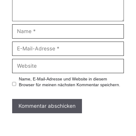
r
N
a
m
e
E
-
M
a
W
i
e
l
b
-
s
Name, E-Mail-Adresse und Website in diesem
A
i
Browser für meinen nächsten Kommentar speichern.
d
t
r
e
e
s
s
e