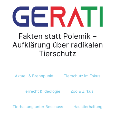
Z
u
m
I
n
Fakten statt Polemik –
h
a
Aufklärung über radikalen
l
Tierschutz
t
s
p
r
Aktuell & Brennpunkt
Tierschutz im Fokus
i
n
Tierrecht & Ideologie
Zoo & Zirkus
g
e
n
Tierhaltung unter Beschuss
Haustierhaltung