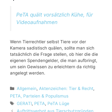
PeTA quält vorsätzlich Kühe, für
Videoaufnahmen
Wenn Tierrechtler selbst Tiere vor der
Kamera sadistisch quälen, sollte man sich
tatsächlich die Frage stellen, ob hier die die
eigenen Spendengelder, die man aufbringt,
um sein Gewissen zu erleichtern da richtig
angelegt werden.
K
Allgemein
,
Aktenzeichen: Tier & Recht
,
a
PETA, Parteien & Populismus
t
S
GERATI
,
PETA
,
PeTA Lüge
e
c
Auftrittsverbot aus Tierschutzgründen