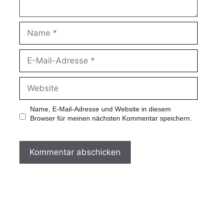
N
a
m
e
E
-
M
a
W
i
e
l
b
-
s
Name, E-Mail-Adresse und Website in diesem
A
i
Browser für meinen nächsten Kommentar speichern.
d
t
r
e
e
s
s
e