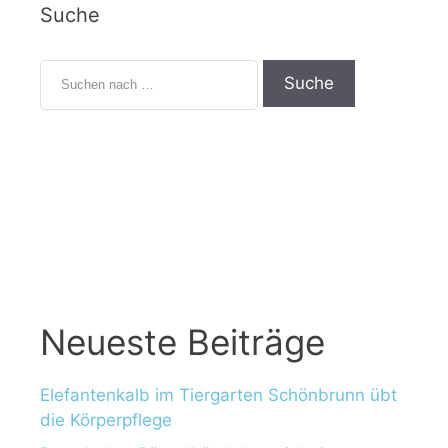
Suche
S
u
c
h
e
n
n
a
c
h
:
Neueste Beiträge
Elefantenkalb im Tiergarten Schönbrunn übt
die Körperpflege