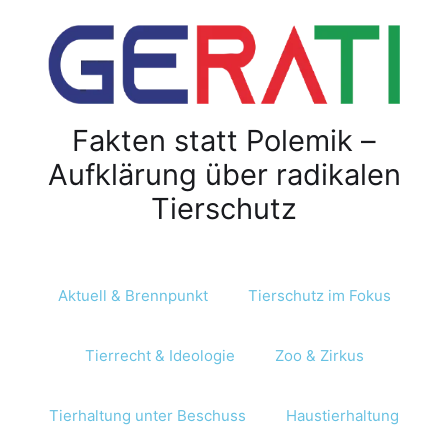
Z
u
m
I
n
Fakten statt Polemik –
h
a
Aufklärung über radikalen
l
Tierschutz
t
s
p
r
Aktuell & Brennpunkt
Tierschutz im Fokus
i
n
Tierrecht & Ideologie
Zoo & Zirkus
g
e
n
Tierhaltung unter Beschuss
Haustierhaltung