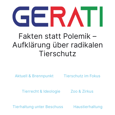
Z
u
m
I
n
Fakten statt Polemik –
h
a
Aufklärung über radikalen
l
Tierschutz
t
s
p
r
Aktuell & Brennpunkt
Tierschutz im Fokus
i
n
Tierrecht & Ideologie
Zoo & Zirkus
g
e
n
Tierhaltung unter Beschuss
Haustierhaltung