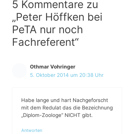
5 Kommentare zu
n
r
t
„Peter Höffken bei
e
PeTA nur noch
r
Fachreferent“
Othmar Vohringer
5. Oktober 2014 um 20:38 Uhr
Habe lange und hart Nachgeforscht
mit dem Redulat das die Bezeichnung
„Diplom-Zoologe“ NICHT gibt.
Antworten