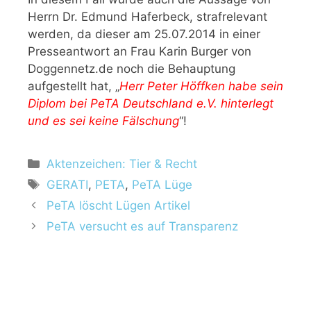
Herrn Dr. Edmund Haferbeck, strafrelevant
werden, da dieser am 25.07.2014 in einer
Presseantwort an Frau Karin Burger von
Doggennetz.de noch die Behauptung
aufgestellt hat, „
Herr Peter Höffken habe sein
Diplom bei PeTA Deutschland e.V. hinterlegt
und es sei keine Fälschung
“!
K
Aktenzeichen: Tier & Recht
a
S
GERATI
,
PETA
,
PeTA Lüge
t
c
PeTA löscht Lügen Artikel
e
h
PeTA versucht es auf Transparenz
g
l
o
a
r
g
i
w
e
ö