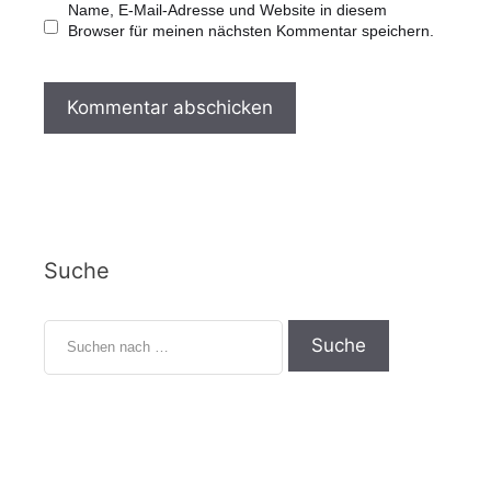
-
s
Name, E-Mail-Adresse und Website in diesem
A
i
Browser für meinen nächsten Kommentar speichern.
d
t
r
e
e
s
s
e
Suche
S
u
c
h
e
n
n
a