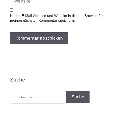
e
i
b
l
s
-
Name, E-Mail-Adresse und Website in diesem Browser für
i
A
meinen nächsten Kommentar speichern.
t
d
e
r
e
s
s
e
Suche
S
u
c
h
e