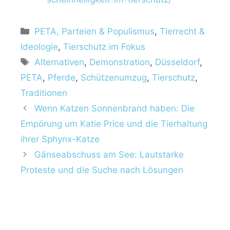
K
PETA, Parteien & Populismus
,
Tierrecht &
a
Ideologie
,
Tierschutz im Fokus
t
S
Alternativen
,
Demonstration
,
Düsseldorf
,
e
c
PETA
,
Pferde
,
Schützenumzug
,
Tierschutz
,
g
h
Traditionen
o
l
r
Wenn Katzen Sonnenbrand haben: Die
a
i
Empörung um Katie Price und die Tierhaltung
g
e
w
ihrer Sphynx-Katze
n
ö
Gänseabschuss am See: Lautstarke
r
Proteste und die Suche nach Lösungen
t
e
r