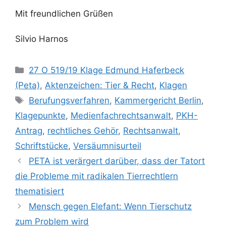
Mit freundlichen Grüßen
Silvio Harnos
Kategorien
27 O 519/19 Klage Edmund Haferbeck
(Peta)
,
Aktenzeichen: Tier & Recht
,
Klagen
Schlagwörter
Berufungsverfahren
,
Kammergericht Berlin
,
Klagepunkte
,
Medienfachrechtsanwalt
,
PKH-
Antrag
,
rechtliches Gehör
,
Rechtsanwalt
,
Schriftstücke
,
Versäumnisurteil
PETA ist verärgert darüber, dass der Tatort
die Probleme mit radikalen Tierrechtlern
thematisiert
Mensch gegen Elefant: Wenn Tierschutz
zum Problem wird