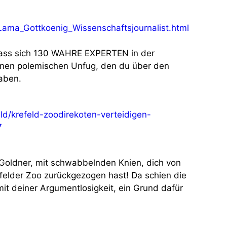
ama_Gottkoenig_Wissenschaftsjournalist.html
 dass sich 130 WAHRE EXPERTEN in der
inen polemischen Unfug, den du über den
haben.
eld/krefeld-zoodirekoten-verteidigen-
7
n Goldner, mit schwabbelnden Knien, dich von
felder Zoo zurückgezogen hast! Da schien die
it deiner Argumentlosigkeit, ein Grund dafür