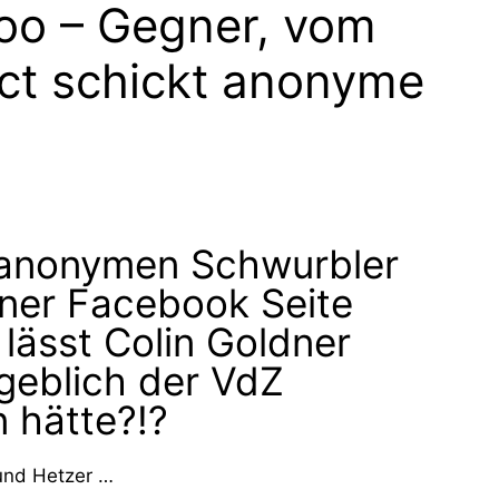
Zoo – Gegner, vom
ect schickt anonyme
 anonymen Schwurbler
iner Facebook Seite
 lässt Colin Goldner
geblich der VdZ
 hätte?!?
 und Hetzer …