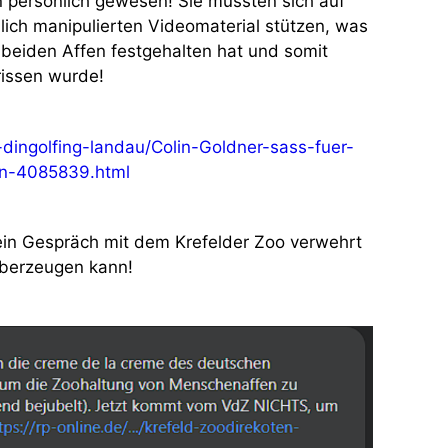
 persönlich gewesen! Sie mussten sich auf
lich manipulierten Videomaterial stützen, was
eiden Affen festgehalten hat und somit
issen wurde!
-dingolfing-landau/Colin-Goldner-sass-fuer-
on-4085839.html
 ein Gespräch mit dem Krefelder Zoo verwehrt
überzeugen kann!