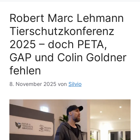
n
r
t
Robert Marc Lehmann
e
Tierschutzkonferenz
r
2025 – doch PETA,
GAP und Colin Goldner
fehlen
8. November 2025
von
Silvio