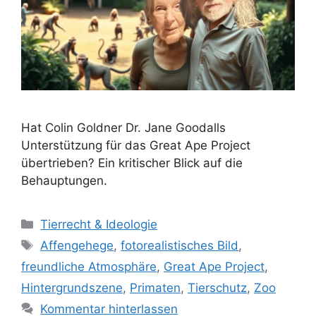
Hat Colin Goldner Dr. Jane Goodalls
Unterstützung für das Great Ape Project
übertrieben? Ein kritischer Blick auf die
Behauptungen.
K
Tierrecht & Ideologie
a
S
Affengehege
,
fotorealistisches Bild
,
t
c
freundliche Atmosphäre
,
Great Ape Project
,
e
h
Hintergrundszene
,
Primaten
,
Tierschutz
,
Zoo
g
l
Kommentar hinterlassen
o
a