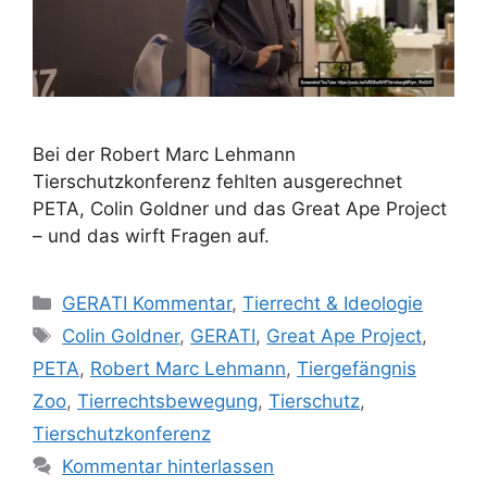
Bei der Robert Marc Lehmann
Tierschutzkonferenz fehlten ausgerechnet
PETA, Colin Goldner und das Great Ape Project
– und das wirft Fragen auf.
K
GERATI Kommentar
,
Tierrecht & Ideologie
a
S
Colin Goldner
,
GERATI
,
Great Ape Project
,
t
c
PETA
,
Robert Marc Lehmann
,
Tiergefängnis
e
h
Zoo
,
Tierrechtsbewegung
,
Tierschutz
,
g
l
Tierschutzkonferenz
o
a
r
Kommentar hinterlassen
g