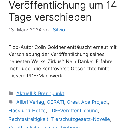
Veröffentlichung um 14
Tage verschieben
13. März 2024
von
Silvio
Flop-Autor Colin Goldner enttäuscht erneut mit
Verschiebung der Veröffentlichung seines
neuesten Werks ‚Zirkus? Nein Danke‘. Erfahre
mehr über die kontroverse Geschichte hinter
diesem PDF-Machwerk.
K
Aktuell & Brennpunkt
a
S
Alibri Verlag
,
GERATI
,
Great Ape Project
,
t
c
Hass und Hetze
,
PDF-Veröffentlichung
,
e
h
Rechtsstreitigkeit
,
Tierschutzgesetz-Novelle
,
g
l
Veröffentlichungsverschiebung
o