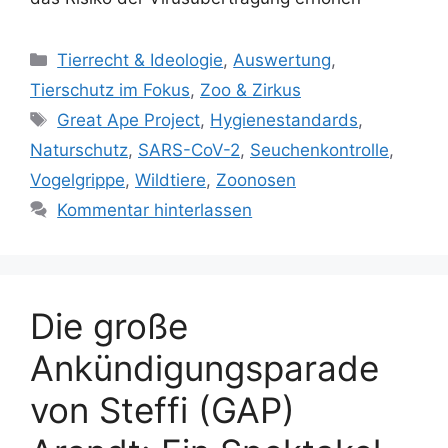
K
Tierrecht & Ideologie
,
Auswertung
,
a
Tierschutz im Fokus
,
Zoo & Zirkus
t
S
Great Ape Project
,
Hygienestandards
,
e
c
Naturschutz
,
SARS-CoV-2
,
Seuchenkontrolle
,
g
h
Vogelgrippe
,
Wildtiere
,
Zoonosen
o
l
r
Kommentar hinterlassen
a
i
g
e
w
n
ö
Die große
r
t
Ankündigungsparade
e
r
von Steffi (GAP)