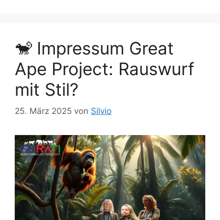
w
n
ö
r
t
🐒 Impressum Great
e
Ape Project: Rauswurf
r
mit Stil?
25. März 2025
von
Silvio