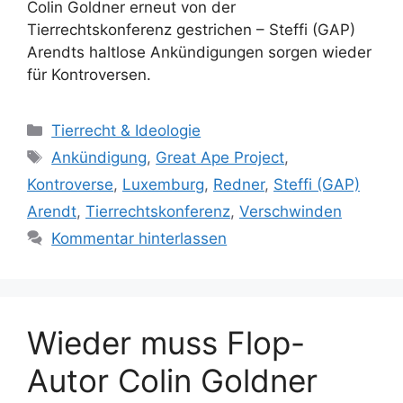
Colin Goldner erneut von der
Tierrechtskonferenz gestrichen – Steffi (GAP)
Arendts haltlose Ankündigungen sorgen wieder
für Kontroversen.
K
Tierrecht & Ideologie
a
S
Ankündigung
,
Great Ape Project
,
t
c
Kontroverse
,
Luxemburg
,
Redner
,
Steffi (GAP)
e
h
Arendt
,
Tierrechtskonferenz
,
Verschwinden
g
l
Kommentar hinterlassen
o
a
r
g
i
w
e
ö
n
Wieder muss Flop-
r
t
Autor Colin Goldner
e
r