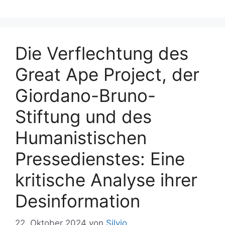
r
g
i
w
e
ö
n
Die Verflechtung des
r
t
Great Ape Project, der
e
r
Giordano-Bruno-
Stiftung und des
Humanistischen
Pressedienstes: Eine
kritische Analyse ihrer
Desinformation
22. Oktober 2024
von
Silvio