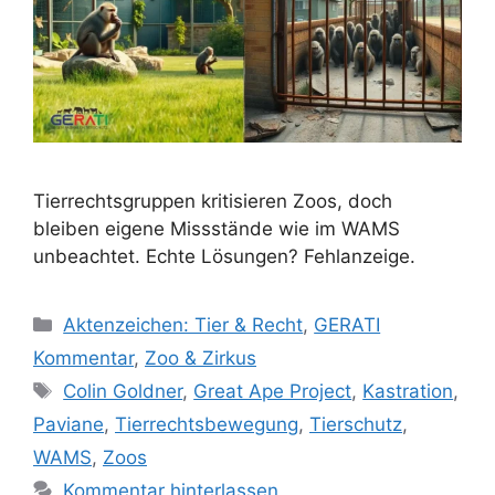
Tierrechtsgruppen kritisieren Zoos, doch
bleiben eigene Missstände wie im WAMS
unbeachtet. Echte Lösungen? Fehlanzeige.
K
Aktenzeichen: Tier & Recht
,
GERATI
a
Kommentar
,
Zoo & Zirkus
t
S
Colin Goldner
,
Great Ape Project
,
Kastration
,
e
c
Paviane
,
Tierrechtsbewegung
,
Tierschutz
,
g
h
WAMS
,
Zoos
o
l
r
Kommentar hinterlassen