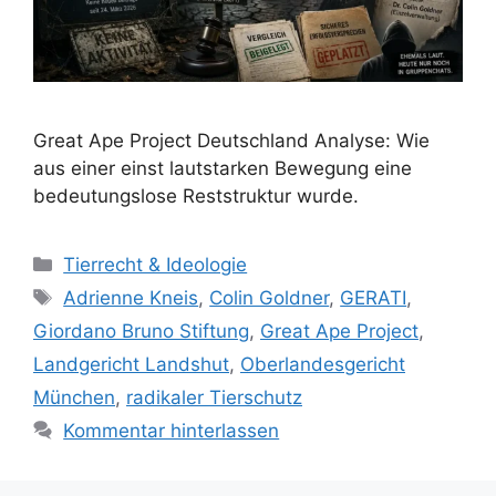
Great Ape Project Deutschland Analyse: Wie
aus einer einst lautstarken Bewegung eine
bedeutungslose Reststruktur wurde.
K
Tierrecht & Ideologie
a
S
Adrienne Kneis
,
Colin Goldner
,
GERATI
,
t
c
Giordano Bruno Stiftung
,
Great Ape Project
,
e
h
Landgericht Landshut
,
Oberlandesgericht
g
l
München
,
radikaler Tierschutz
o
a
r
Kommentar hinterlassen
g
i
w
e
ö