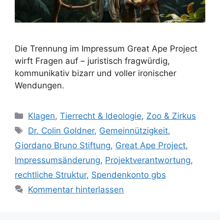
Die Trennung im Impressum Great Ape Project
wirft Fragen auf – juristisch fragwürdig,
kommunikativ bizarr und voller ironischer
Wendungen.
K
Klagen
,
Tierrecht & Ideologie
,
Zoo & Zirkus
a
S
Dr. Colin Goldner
,
Gemeinnützigkeit
,
t
c
Giordano Bruno Stiftung
,
Great Ape Project
,
e
h
Impressumsänderung
,
Projektverantwortung
,
g
l
rechtliche Struktur
,
Spendenkonto gbs
o
a
r
Kommentar hinterlassen
g
i
w
e
ö