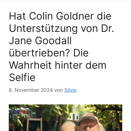
n
r
t
Hat Colin Goldner die
e
Unterstützung von Dr.
r
Jane Goodall
übertrieben? Die
Wahrheit hinter dem
Selfie
8. November 2024
von
Silvio