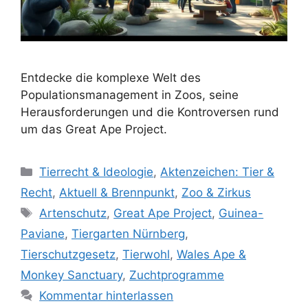
Entdecke die komplexe Welt des
Populationsmanagement in Zoos, seine
Herausforderungen und die Kontroversen rund
um das Great Ape Project.
K
Tierrecht & Ideologie
,
Aktenzeichen: Tier &
a
Recht
,
Aktuell & Brennpunkt
,
Zoo & Zirkus
t
S
Artenschutz
,
Great Ape Project
,
Guinea-
e
c
Paviane
,
Tiergarten Nürnberg
,
g
h
Tierschutzgesetz
,
Tierwohl
,
Wales Ape &
o
l
r
Monkey Sanctuary
,
Zuchtprogramme
a
i
Kommentar hinterlassen
g
e