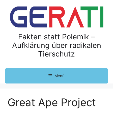
Z
u
m
I
n
h
Fakten statt Polemik –
a
Aufklärung über radikalen
l
Tierschutz
t
s
p
r
Menü
i
n
g
e
Great Ape Project
n