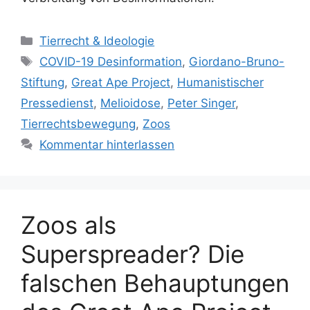
K
Tierrecht & Ideologie
a
S
COVID-19 Desinformation
,
Giordano-Bruno-
t
c
Stiftung
,
Great Ape Project
,
Humanistischer
e
h
Pressedienst
,
Melioidose
,
Peter Singer
,
g
l
Tierrechtsbewegung
,
Zoos
o
a
r
Kommentar hinterlassen
g
i
w
e
ö
n
r
t
Zoos als
e
Superspreader? Die
r
falschen Behauptungen