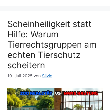
i
w
e
ö
n
r
t
Scheinheiligkeit statt
e
Hilfe: Warum
r
Tierrechtsgruppen am
echten Tierschutz
scheitern
19. Juli 2025
von
Silvio