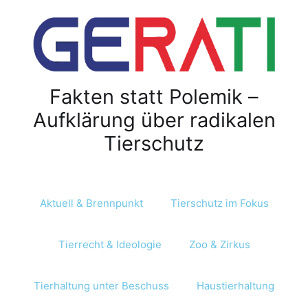
Z
u
m
I
n
Fakten statt Polemik –
h
a
Aufklärung über radikalen
l
Tierschutz
t
s
p
r
Aktuell & Brennpunkt
Tierschutz im Fokus
i
n
Tierrecht & Ideologie
Zoo & Zirkus
g
e
n
Tierhaltung unter Beschuss
Haustierhaltung