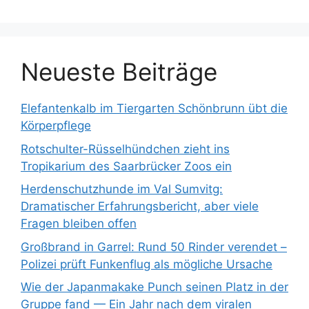
a
c
h
:
Neueste Beiträge
Elefantenkalb im Tiergarten Schönbrunn übt die
Körperpflege
Rotschulter-Rüsselhündchen zieht ins
Tropikarium des Saarbrücker Zoos ein
Herdenschutzhunde im Val Sumvitg:
Dramatischer Erfahrungsbericht, aber viele
Fragen bleiben offen
Großbrand in Garrel: Rund 50 Rinder verendet –
Polizei prüft Funkenflug als mögliche Ursache
Wie der Japanmakake Punch seinen Platz in der
Gruppe fand — Ein Jahr nach dem viralen