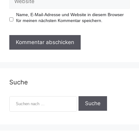
i
e
l
b
-
s
Name, E-Mail-Adresse und Website in diesem Browser
A
i
für meinen nächsten Kommentar speichern.
d
t
r
e
e
s
s
e
Suche
S
u
c
h
e
n
n