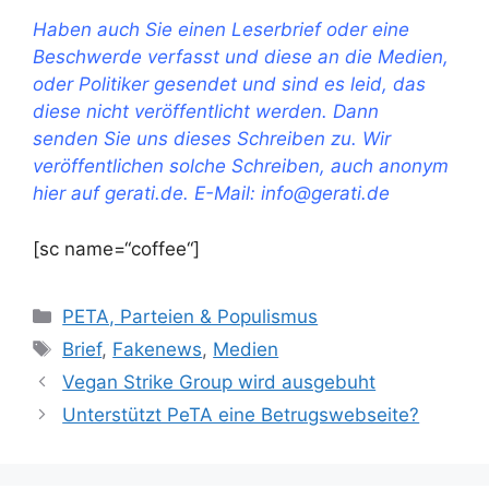
Haben auch Sie einen Leserbrief oder eine
Beschwerde verfasst und diese an die Medien,
oder Politiker gesendet und sind es leid, das
diese nicht veröffentlicht werden. Dann
senden Sie uns dieses Schreiben zu. Wir
veröffentlichen solche Schreiben, auch anonym
hier auf gerati.de. E-Mail: info@gerati.de
[sc name=“coffee“]
K
PETA, Parteien & Populismus
a
S
Brief
,
Fakenews
,
Medien
t
c
Vegan Strike Group wird ausgebuht
e
h
Unterstützt PeTA eine Betrugswebseite?
g
l
o
a
r
g