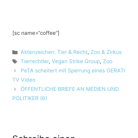
[sc name=“coffee“]
K
Aktenzeichen: Tier & Recht
,
Zoo & Zirkus
a
S
Tierrechtler
,
Vegan Strike Group
,
Zoo
t
c
PeTA scheitert mit Sperrung eines GERATI
e
h
TV Video
g
l
ÖFFENTLICHE BRIEFE AN MEDIEN UND
o
a
r
POLITIKER (6)
g
i
w
e
ö
n
r
t
e