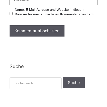
i
e
l
b
-
s
Name, E-Mail-Adresse und Website in diesem
A
i
Browser für meinen nächsten Kommentar speichern.
d
t
r
e
e
s
s
e
Suche
S
u
c
h
e
n
n