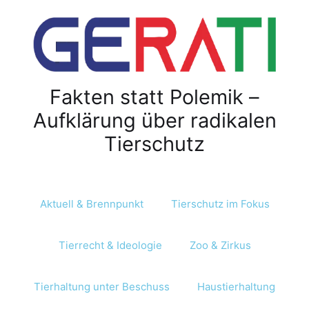
Z
u
m
I
n
Fakten statt Polemik –
h
a
Aufklärung über radikalen
l
Tierschutz
t
s
p
r
Aktuell & Brennpunkt
Tierschutz im Fokus
i
n
Tierrecht & Ideologie
Zoo & Zirkus
g
e
n
Tierhaltung unter Beschuss
Haustierhaltung