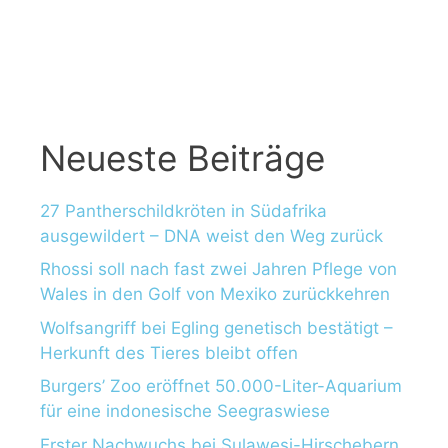
a
c
h
:
Neueste Beiträge
27 Pantherschildkröten in Südafrika
ausgewildert – DNA weist den Weg zurück
Rhossi soll nach fast zwei Jahren Pflege von
Wales in den Golf von Mexiko zurückkehren
Wolfsangriff bei Egling genetisch bestätigt –
Herkunft des Tieres bleibt offen
Burgers’ Zoo eröffnet 50.000-Liter-Aquarium
für eine indonesische Seegraswiese
Erster Nachwuchs bei Sulawesi-Hirschebern