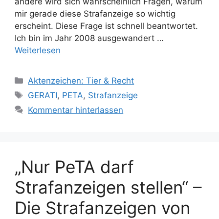
andere wird sich wahrscheinlich Fragen, warum
mir gerade diese Strafanzeige so wichtig
erscheint. Diese Frage ist schnell beantwortet.
Ich bin im Jahr 2008 ausgewandert …
Weiterlesen
K
Aktenzeichen: Tier & Recht
a
S
GERATI
,
PETA
,
Strafanzeige
t
c
Kommentar hinterlassen
e
h
g
l
o
a
r
g
„Nur PeTA darf
i
w
e
ö
Strafanzeigen stellen“ –
n
r
Die Strafanzeigen von
t
e