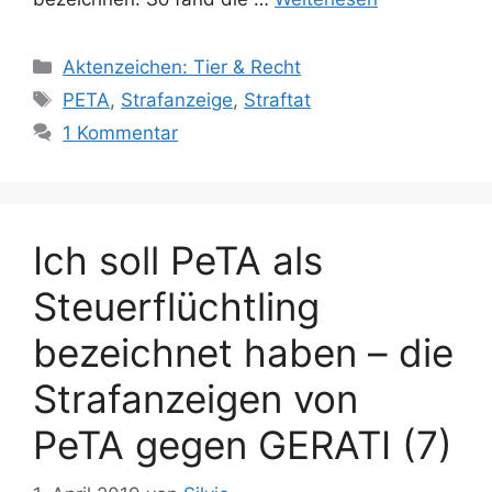
K
Aktenzeichen: Tier & Recht
a
S
PETA
,
Strafanzeige
,
Straftat
t
c
1 Kommentar
e
h
g
l
o
a
r
g
Ich soll PeTA als
i
w
e
ö
Steuerflüchtling
n
r
bezeichnet haben – die
t
e
Strafanzeigen von
r
PeTA gegen GERATI (7)