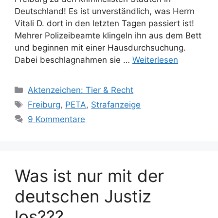
Deutschland! Es ist unverständlich, was Herrn
Vitali D. dort in den letzten Tagen passiert ist!
Mehrer Polizeibeamte klingeln ihn aus dem Bett
und beginnen mit einer Hausdurchsuchung.
Dabei beschlagnahmen sie …
Weiterlesen
K
Aktenzeichen: Tier & Recht
a
S
Freiburg
,
PETA
,
Strafanzeige
t
c
9 Kommentare
e
h
g
l
o
a
r
g
Was ist nur mit der
i
w
e
ö
deutschen Justiz
n
r
los???
t