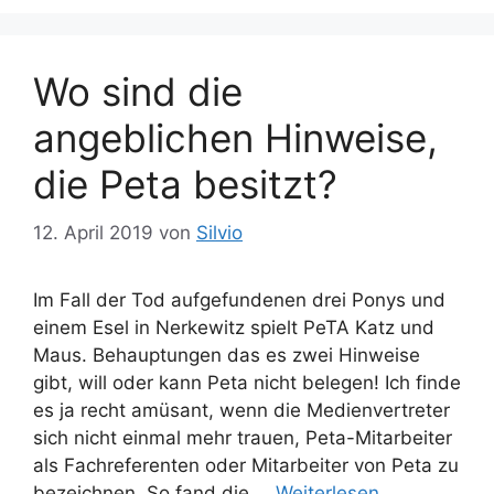
a
r
g
i
w
Wo sind die
e
ö
n
r
angeblichen Hinweise,
t
e
die Peta besitzt?
r
12. April 2019
von
Silvio
Im Fall der Tod aufgefundenen drei Ponys und
einem Esel in Nerkewitz spielt PeTA Katz und
Maus. Behauptungen das es zwei Hinweise
gibt, will oder kann Peta nicht belegen! Ich finde
es ja recht amüsant, wenn die Medienvertreter
sich nicht einmal mehr trauen, Peta-Mitarbeiter
als Fachreferenten oder Mitarbeiter von Peta zu
bezeichnen. So fand die …
Weiterlesen