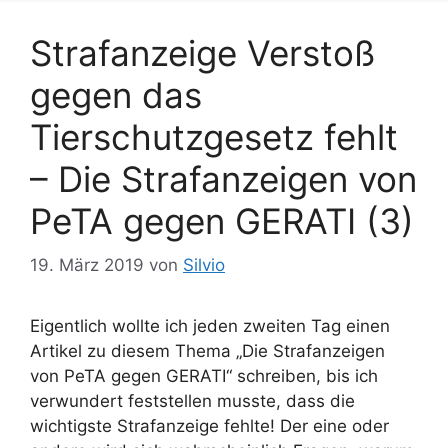
a
r
g
Strafanzeige Verstoß
i
w
e
ö
gegen das
n
r
Tierschutzgesetz fehlt
t
e
– Die Strafanzeigen von
r
PeTA gegen GERATI (3)
19. März 2019
von
Silvio
Eigentlich wollte ich jeden zweiten Tag einen
Artikel zu diesem Thema „Die Strafanzeigen
von PeTA gegen GERATI“ schreiben, bis ich
verwundert feststellen musste, dass die
wichtigste Strafanzeige fehlte! Der eine oder