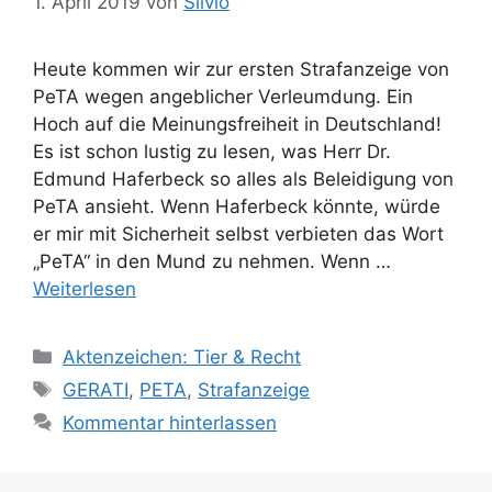
1. April 2019
von
Silvio
Heute kommen wir zur ersten Strafanzeige von
PeTA wegen angeblicher Verleumdung. Ein
Hoch auf die Meinungsfreiheit in Deutschland!
Es ist schon lustig zu lesen, was Herr Dr.
Edmund Haferbeck so alles als Beleidigung von
PeTA ansieht. Wenn Haferbeck könnte, würde
er mir mit Sicherheit selbst verbieten das Wort
„PeTA“ in den Mund zu nehmen. Wenn …
Weiterlesen
K
Aktenzeichen: Tier & Recht
a
S
GERATI
,
PETA
,
Strafanzeige
t
c
Kommentar hinterlassen
e
h
g
l
o