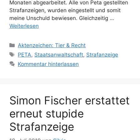
Monaten abgearbeitet. Alle von Peta gestellten
Strafanzeigen, wurden eingestellt und somit
meine Unschuld bewiesen. Gleichzeitig …
Weiterlesen
K
Aktenzeichen: Tier & Recht
a
S
PETA
,
Staatsanwaltschaft
,
Strafanzeige
t
c
Kommentar hinterlassen
e
h
g
l
o
a
r
g
Simon Fischer erstattet
i
w
e
ö
erneut stupide
n
r
Strafanzeige
t
e
r