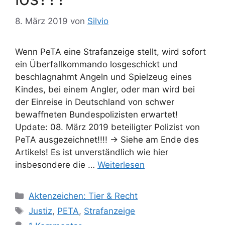
e
r
8. März 2019
von
Silvio
Wenn PeTA eine Strafanzeige stellt, wird sofort
ein Überfallkommando losgeschickt und
beschlagnahmt Angeln und Spielzeug eines
Kindes, bei einem Angler, oder man wird bei
der Einreise in Deutschland von schwer
bewaffneten Bundespolizisten erwartet!
Update: 08. März 2019 beteiligter Polizist von
PeTA ausgezeichnet!!!! -> Siehe am Ende des
Artikels! Es ist unverständlich wie hier
insbesondere die …
Weiterlesen
K
Aktenzeichen: Tier & Recht
a
S
Justiz
,
PETA
,
Strafanzeige
t
c