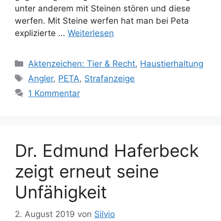
unter anderem mit Steinen stören und diese
werfen. Mit Steine werfen hat man bei Peta
explizierte …
Weiterlesen
K
Aktenzeichen: Tier & Recht
,
Haustierhaltung
a
S
Angler
,
PETA
,
Strafanzeige
t
c
1 Kommentar
e
h
g
l
o
a
r
g
Dr. Edmund Haferbeck
i
w
e
ö
zeigt erneut seine
n
r
Unfähigkeit
t
e
r
2. August 2019
von
Silvio