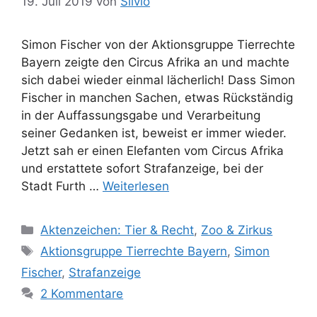
19. Juli 2019
von
Silvio
Simon Fischer von der Aktionsgruppe Tierrechte
Bayern zeigte den Circus Afrika an und machte
sich dabei wieder einmal lächerlich! Dass Simon
Fischer in manchen Sachen, etwas Rückständig
in der Auffassungsgabe und Verarbeitung
seiner Gedanken ist, beweist er immer wieder.
Jetzt sah er einen Elefanten vom Circus Afrika
und erstattete sofort Strafanzeige, bei der
Stadt Furth …
Weiterlesen
K
Aktenzeichen: Tier & Recht
,
Zoo & Zirkus
a
S
Aktionsgruppe Tierrechte Bayern
,
Simon
t
c
Fischer
,
Strafanzeige
e
h
2 Kommentare
g
l
o