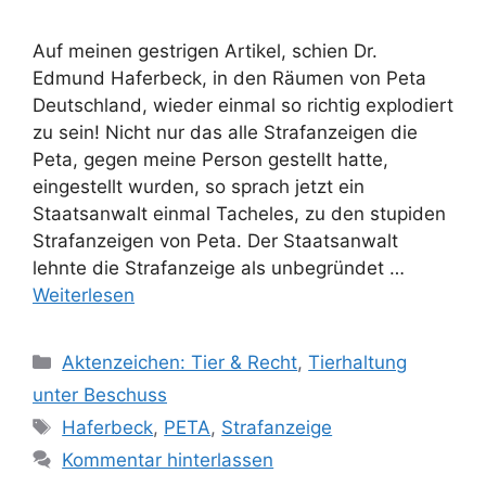
Auf meinen gestrigen Artikel, schien Dr.
Edmund Haferbeck, in den Räumen von Peta
Deutschland, wieder einmal so richtig explodiert
zu sein! Nicht nur das alle Strafanzeigen die
Peta, gegen meine Person gestellt hatte,
eingestellt wurden, so sprach jetzt ein
Staatsanwalt einmal Tacheles, zu den stupiden
Strafanzeigen von Peta. Der Staatsanwalt
lehnte die Strafanzeige als unbegründet …
Weiterlesen
K
Aktenzeichen: Tier & Recht
,
Tierhaltung
a
unter Beschuss
t
S
Haferbeck
,
PETA
,
Strafanzeige
e
c
Kommentar hinterlassen
g
h