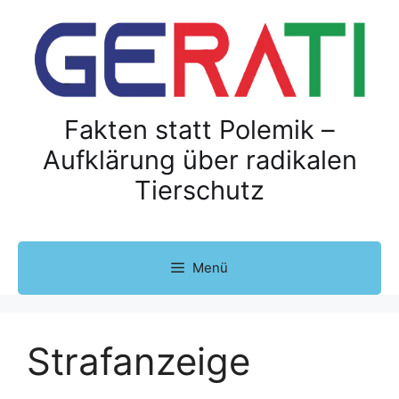
Z
u
m
I
n
h
Fakten statt Polemik –
a
Aufklärung über radikalen
l
Tierschutz
t
s
p
r
Menü
i
n
g
e
Strafanzeige
n