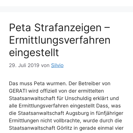
o
l
r
a
i
g
Peta Strafanzeigen –
e
w
n
ö
Ermittlungsverfahren
r
eingestellt
t
e
r
29. Juli 2019
von
Silvio
Das muss Peta wurmen. Der Betreiber von
GERATI wird offiziell von der ermittelten
Staatsanwaltschaft für Unschuldig erklärt und
alle Ermittlungsverfahren eingestellt Dass, was
die Staatsanwaltschaft Augsburg in fünfjähriger
Ermittlungen nicht vollbrachte, wurde durch die
Staatsanwaltschaft Görlitz in gerade einmal vier