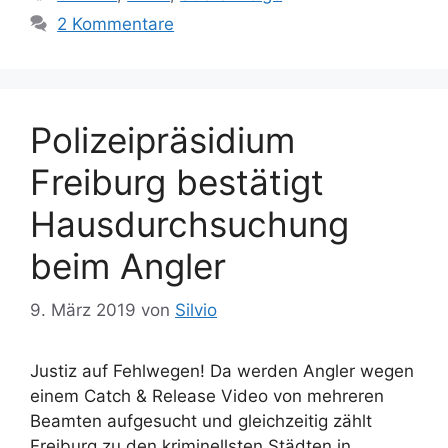
t
c
2 Kommentare
e
h
g
l
o
a
r
g
Polizeipräsidium
i
w
e
ö
Freiburg bestätigt
n
r
Hausdurchsuchung
t
e
beim Angler
r
9. März 2019
von
Silvio
Justiz auf Fehlwegen! Da werden Angler wegen
einem Catch & Release Video von mehreren
Beamten aufgesucht und gleichzeitig zählt
Freiburg zu den kriminellsten Städten in