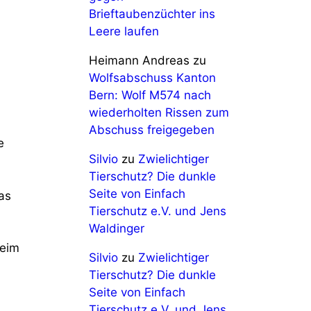
Brieftaubenzüchter ins
Leere laufen
Heimann Andreas
zu
Wolfsabschuss Kanton
Bern: Wolf M574 nach
wiederholten Rissen zum
Abschuss freigegeben
e
Silvio
zu
Zwielichtiger
Tierschutz? Die dunkle
Seite von Einfach
as
Tierschutz e.V. und Jens
Waldinger
Keim
Silvio
zu
Zwielichtiger
Tierschutz? Die dunkle
Seite von Einfach
Tierschutz e.V. und Jens