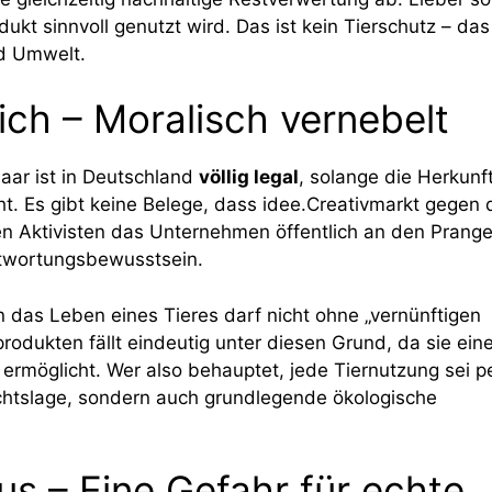
kt sinnvoll genutzt wird. Das ist kein Tierschutz – das 
nd Umwelt.
ich – Moralisch vernebelt
haar ist in Deutschland
völlig legal
, solange die Herkunf
t. Es gibt keine Belege, dass idee.Creativmarkt gegen 
en Aktivisten das Unternehmen öffentlich an den Prange
ntwortungsbewusstsein.
 in das Leben eines Tieres darf nicht ohne „vernünftigen
odukten fällt eindeutig unter diesen Grund, da sie ein
möglicht. Wer also behauptet, jede Tiernutzung sei p
Rechtslage, sondern auch grundlegende ökologische
 – Eine Gefahr für echte