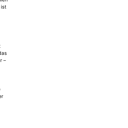
ist
t
das
r –
e
er