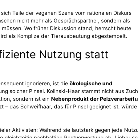
 sich Teile der veganen Szene vom rationalen Diskurs
schen nicht mehr als Gesprächspartner, sondern als
 müssen. Wo früher Diskussion stand, herrscht heute
wird als Komplize der Tierausbeutung abgestempelt.
iziente Nutzung statt
nsequent ignorieren, ist die
ökologische und
lung solcher Pinsel. Kolinski-Haar stammt nicht aus Zuch
tion, sondern ist ein
Nebenprodukt der Pelzverarbeit
t – das Schweifhaar, das für Pinsel geeignet ist, würde
ieler Aktivisten: Während sie lautstark gegen jede Nutz
ie gleichzeitig nachhaltige Restverwertung ab. Lieber so