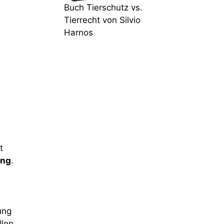
Buch Tierschutz vs.
Tierrecht von Silvio
Harnos
t
ung
.
ung
llen