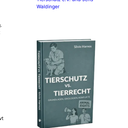
Waldinger
.
t
,
vt