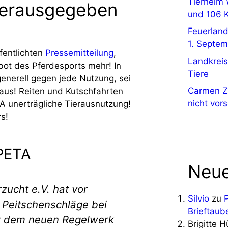
Tierheim 
herausgegeben
und 106 
Feuerland
1. Septem
fentlichten
Pressemitteilung
,
Landkreis
ot des Pferdesports mehr! In
Tiere
enerell gegen jede Nutzung, sei
Carmen Za
 aus! Reiten und Kutschfahrten
nicht vors
TA unerträgliche Tierausnutzung!
s!
 PETA
Neue
zucht e.V. hat vor
Silvio
zu
 Peitschenschläge bei
Brieftaub
it dem neuen Regelwerk
Brigitte 