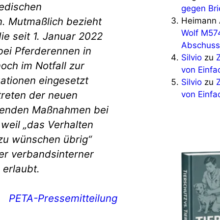
edischen
gegen Bri
 Mutmaßlich bezieht
Heimann 
Wolf M57
ie seit 1. Januar 2022
Abschuss
ei Pferderennen in
Silvio
zu
och im Notfall zur
von Einfa
ationen eingesetzt
Silvio
zu
treten der neuen
von Einfa
henden Maßnahmen bei
 weil „das Verhalten
 zu wünschen übrig“
ller verbandsinterner
 erlaubt.
PETA-Pressemitteilung