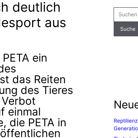
h deutlich
desport aus
 PETA ein
 des
st das Reiten
ung des Tieres
 Verbot
Neue
uf einmal
, die PETA in
Reptilien
Generati
öffentlichen