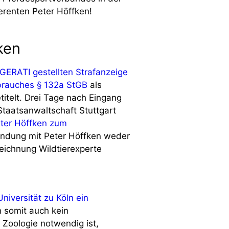
erenten Peter Höffken!
ken
GERATI gestellten Strafanzeige
brauches § 132a StGB
als
itelt. Drei Tage nach Eingang
Staatsanwaltschaft Stuttgart
eter Höffken zum
bindung mit Peter Höffken weder
eichnung Wildtierexperte
niversität zu Köln ein
 somit auch kein
 Zoologie notwendig ist,