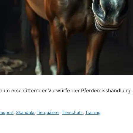
ntrum erschütternder Vorwürfe der Pferdemisshandlung,
desport
,
Skandale
,
Tierquälerei
,
Tierschutz
,
Training