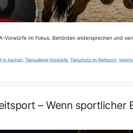
A-Vorwürfe im Fokus. Behörden widersprechen und verw
M in Aachen
,
Tierquälerei-Vorwürfe
,
Tierschutz im Reitsport
,
Veteri
tsport – Wenn sportlicher E