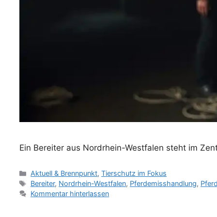
Ein Bereiter aus Nordrhein-Westfalen steht im Ze
K
Aktuell & Brennpunkt
,
Tierschutz im Fokus
a
S
Bereiter
,
Nordrhein-Westfalen
,
Pferdemisshandlung
,
Pfer
t
c
Kommentar hinterlassen
e
h
g
l