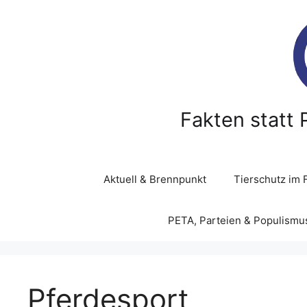
Z
u
m
I
n
h
a
Fakten statt 
l
t
s
p
Aktuell & Brennpunkt
Tierschutz im 
r
i
PETA, Parteien & Populismu
n
g
e
n
Pferdesport