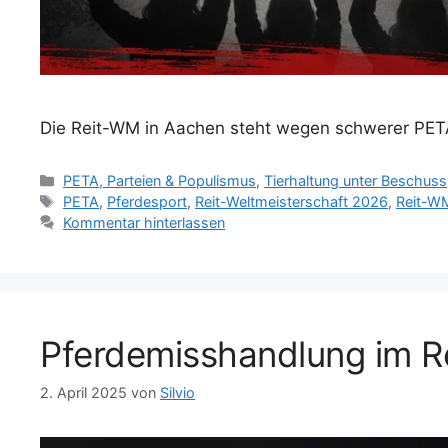
Die Reit-WM in Aachen steht wegen schwerer PET
K
PETA, Parteien & Populismus
,
Tierhaltung unter Beschuss
a
S
PETA
,
Pferdesport
,
Reit-Weltmeisterschaft 2026
,
Reit-W
t
c
Kommentar hinterlassen
e
h
g
l
o
a
r
g
i
w
Pferdemisshandlung im Rei
e
ö
n
r
t
2. April 2025
von
Silvio
e
r