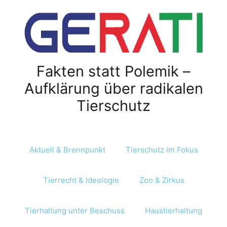
Z
u
m
I
n
Fakten statt Polemik –
h
a
Aufklärung über radikalen
l
Tierschutz
t
s
p
r
Aktuell & Brennpunkt
Tierschutz im Fokus
i
n
Tierrecht & Ideologie
Zoo & Zirkus
g
e
n
Tierhaltung unter Beschuss
Haustierhaltung