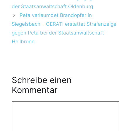
l
der Staatsanwaltschaft Oldenburg
o
a
r
Peta verleumdet Brandopfer in
g
i
w
Siegelsbach – GERATI erstattet Strafanzeige
e
ö
gegen Peta bei der Staatsanwaltschaft
n
r
Heilbronn
t
e
r
Schreibe einen
Kommentar
K
o
m
m
e