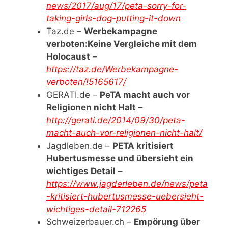
news/2017/aug/17/peta-sorry-for-
taking-girls-dog-putting-it-down
Taz.de –
Werbekampagne
verboten:Keine Vergleiche mit dem
Holocaust
–
https://taz.de/Werbekampagne-
verboten/!5165617/
GERATI.de –
PeTA macht auch vor
Religionen nicht Halt
–
http://gerati.de/2014/09/30/peta-
macht-auch-vor-religionen-nicht-halt/
Jagdleben.de –
PETA kritisiert
Hubertusmesse und übersieht ein
wichtiges Detail
–
https://www.jagderleben.de/news/peta
-kritisiert-hubertusmesse-uebersieht-
wichtiges-detail-712265
Schweizerbauer.ch –
Empörung über