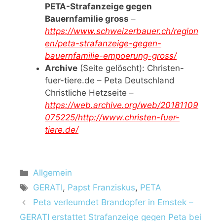
PETA-Strafanzeige gegen
Bauernfamilie gross
–
https://www.schweizerbauer.ch/region
en/peta-strafanzeige-gegen-
bauernfamilie-empoerung-gross/
Archive
(Seite gelöscht): Christen-
fuer-tiere.de – Peta Deutschland
Christliche Hetzseite –
https://web.archive.org/web/20181109
075225/http://www.christen-fuer-
tiere.de/
K
Allgemein
a
S
GERATI
,
Papst Franziskus
,
PETA
t
c
Peta verleumdet Brandopfer in Emstek –
e
h
GERATI erstattet Strafanzeige gegen Peta bei
g