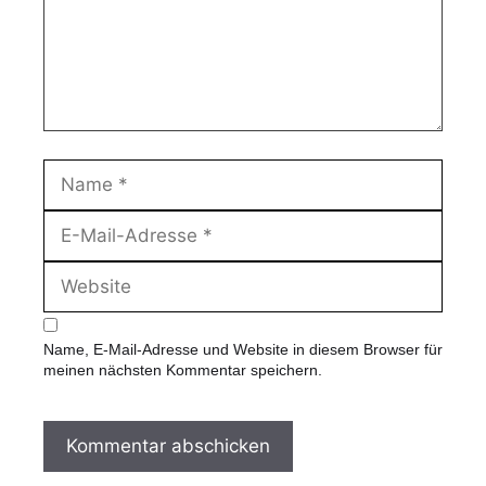
n
t
a
r
N
a
m
E
e
-
M
W
a
e
i
b
l
s
-
Name, E-Mail-Adresse und Website in diesem Browser für
i
A
meinen nächsten Kommentar speichern.
t
d
e
r
e
s
s