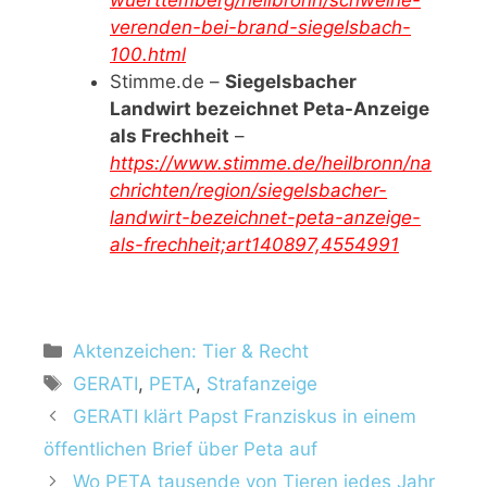
wuerttemberg/heilbronn/schweine-
verenden-bei-brand-siegelsbach-
100.html
Stimme.de –
Siegelsbacher
Landwirt bezeichnet Peta-Anzeige
als Frechheit
–
https://www.stimme.de/heilbronn/na
chrichten/region/siegelsbacher-
landwirt-bezeichnet-peta-anzeige-
als-frechheit;art140897,4554991
Aktenzeichen: Tier & Recht
GERATI
,
PETA
,
Strafanzeige
GERATI klärt Papst Franziskus in einem
öffentlichen Brief über Peta auf
Wo PETA tausende von Tieren jedes Jahr