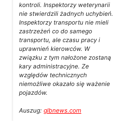
kontroli. Inspektorzy weterynarii
nie stwierdzili żadnych uchybień.
Inspektorzy transportu nie mieli
zastrzeżeń co do samego
transportu, ale czasu pracy i
uprawnień kierowców. W
związku z tym nałożone zostaną
kary administracyjne. Ze
względów technicznych
niemożliwe okazało się ważenie
pojazdów.
Auszug:
glbnews.com