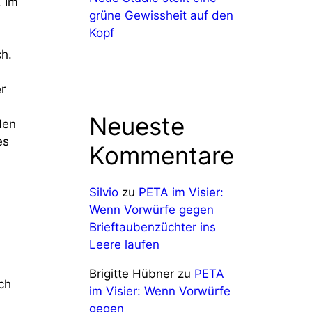
. Im
grüne Gewissheit auf den
Kopf
ch.
r
Neueste
den
es
Kommentare
Silvio
zu
PETA im Visier:
Wenn Vorwürfe gegen
Brieftaubenzüchter ins
Leere laufen
Brigitte Hübner
zu
PETA
ch
im Visier: Wenn Vorwürfe
gegen