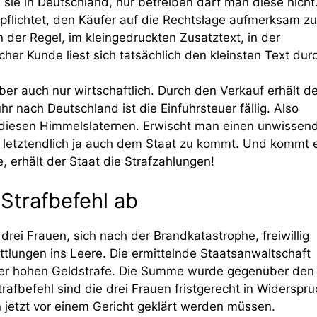
ie in Deutschland, nur betreiben darf man diese nicht
erpflichtet, den Käufer auf die Rechtslage aufmerksam zu
 der Regel, im kleingedruckten Zusatztext, in der
er Kunde liest sich tatsächlich den kleinsten Text dur
ber auch nur wirtschaftlich. Durch den Verkauf erhält de
hr nach Deutschland ist die Einfuhrsteuer fällig. Also
n diesen Himmelslaternen. Erwischt man einen unwissen
as letztendlich ja auch dem Staat zu kommt. Und kommt 
e, erhält der Staat die Strafzahlungen!
 Strafbefehl ab
drei Frauen, sich nach der Brandkatastrophe, freiwillig
ittlungen ins Leere. Die ermittelnde Staatsanwaltschaft
 einer hohen Geldstrafe. Die Summe wurde gegenüber den
afbefehl sind die drei Frauen fristgerecht in Widerspru
jetzt vor einem Gericht geklärt werden müssen.