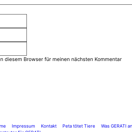
E-
Mail-
Website
Adresse
in diesem Browser für meinen nächsten Kommentar
me
Impressum
Kontakt
Peta tötet Tiere
Was GERATI an