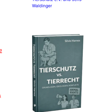
Waldinger
e
s