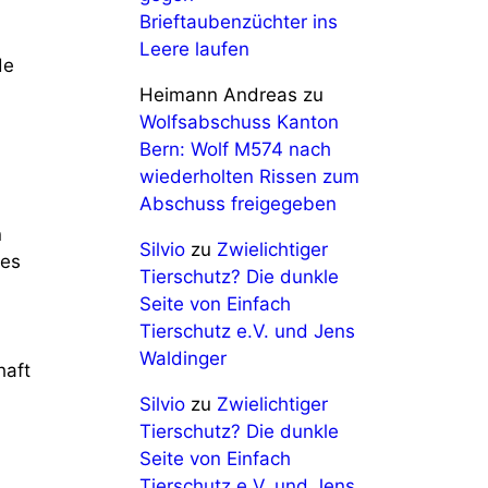
Brieftaubenzüchter ins
Leere laufen
de
Heimann Andreas
zu
Wolfsabschuss Kanton
Bern: Wolf M574 nach
wiederholten Rissen zum
Abschuss freigegeben
n
Silvio
zu
Zwielichtiger
des
Tierschutz? Die dunkle
Seite von Einfach
Tierschutz e.V. und Jens
Waldinger
haft
Silvio
zu
Zwielichtiger
Tierschutz? Die dunkle
Seite von Einfach
Tierschutz e.V. und Jens