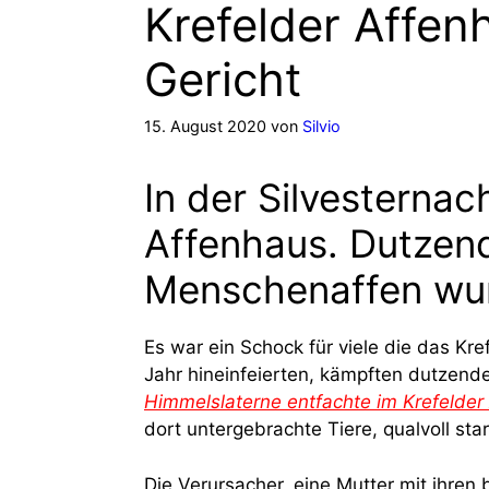
Krefelder Affe
Gericht
15. August 2020
von
Silvio
In der Silvesternac
Affenhaus. Dutzend
Menschenaffen wur
Es war ein Schock für viele die das Kr
Jahr hineinfeierten, kämpften dutzende 
Himmelslaterne entfachte im Krefelde
dort untergebrachte Tiere, qualvoll sta
Die Verursacher, eine Mutter mit ihre