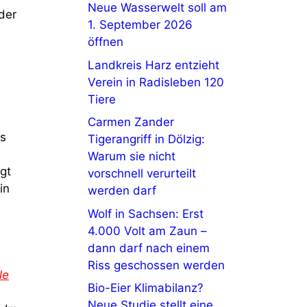
Neue Wasserwelt soll am
der
1. September 2026
öffnen
Landkreis Harz entzieht
Verein in Radisleben 120
Tiere
Carmen Zander
as
Tigerangriff in Dölzig:
Warum sie nicht
egt
vorschnell verurteilt
in
werden darf
Wolf in Sachsen: Erst
4.000 Volt am Zaun –
dann darf nach einem
Riss geschossen werden
le
Bio-Eier Klimabilanz?
Neue Studie stellt eine