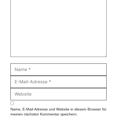
K
o
m
m
e
n
t
a
r
N
a
m
E
e
-
M
W
a
e
i
b
l
s
-
Name, E-Mail-Adresse und Website in diesem Browser für
i
A
meinen nächsten Kommentar speichern.
t