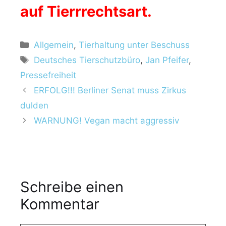
auf Tierrrechtsart.
K
Allgemein
,
Tierhaltung unter Beschuss
a
S
Deutsches Tierschutzbüro
,
Jan Pfeifer
,
t
c
Pressefreiheit
e
h
ERFOLG!!! Berliner Senat muss Zirkus
g
l
dulden
o
a
r
WARNUNG! Vegan macht aggressiv
g
i
w
e
ö
n
r
t
Schreibe einen
e
r
Kommentar