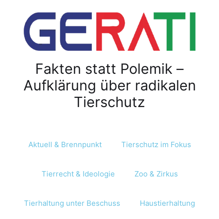
Z
u
m
I
n
Fakten statt Polemik –
h
a
Aufklärung über radikalen
l
Tierschutz
t
s
p
r
Aktuell & Brennpunkt
Tierschutz im Fokus
i
n
Tierrecht & Ideologie
Zoo & Zirkus
g
e
n
Tierhaltung unter Beschuss
Haustierhaltung