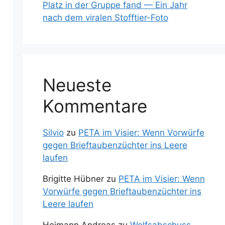
Platz in der Gruppe fand — Ein Jahr
nach dem viralen Stofftier-Foto
Neueste
Kommentare
Silvio
zu
PETA im Visier: Wenn Vorwürfe
gegen Brieftaubenzüchter ins Leere
laufen
Brigitte Hübner
zu
PETA im Visier: Wenn
Vorwürfe gegen Brieftaubenzüchter ins
Leere laufen
Heimann Andreas
zu
Wolfsabschuss