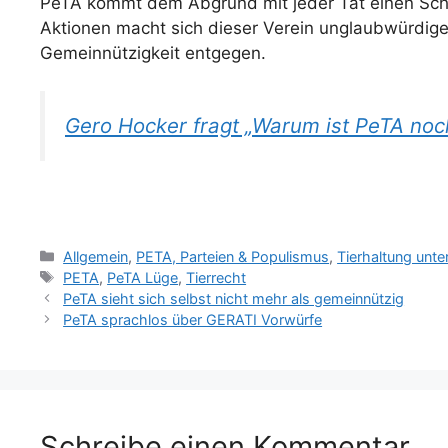
PeTA kommt dem Abgrund mit jeder Tat einen Schri
Aktionen macht sich dieser Verein unglaubwürdige
Gemeinnützigkeit entgegen.
Gero Hocker fragt „Warum ist PeTA noc
Kategorien
Allgemein
,
PETA, Parteien & Populismus
,
Tierhaltung unt
Schlagwörter
PETA
,
PeTA Lüge
,
Tierrecht
PeTA sieht sich selbst nicht mehr als gemeinnützig
PeTA sprachlos über GERATI Vorwürfe
Schreibe einen Kommentar