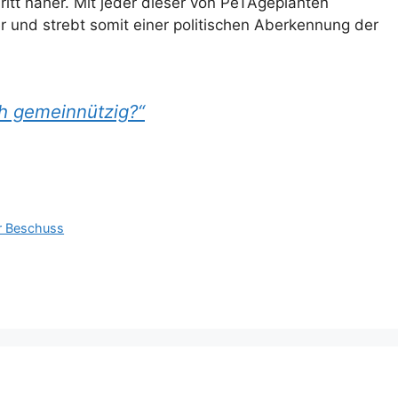
tt näher. Mit jeder dieser von PeTAgeplanten
r und strebt somit einer politischen Aberkennung der
h gemeinnützig?“
er Beschuss