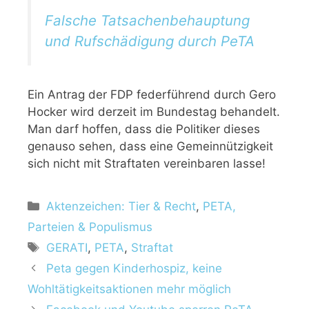
Falsche Tatsachenbehauptung
und Rufschädigung durch PeTA
Ein Antrag der FDP federführend durch Gero
Hocker wird derzeit im Bundestag behandelt.
Man darf hoffen, dass die Politiker dieses
genauso sehen, dass eine Gemeinnützigkeit
sich nicht mit Straftaten vereinbaren lasse!
K
Aktenzeichen: Tier & Recht
,
PETA,
a
Parteien & Populismus
t
S
GERATI
,
PETA
,
Straftat
e
c
Peta gegen Kinderhospiz, keine
g
h
Wohltätigkeitsaktionen mehr möglich
o
l
r