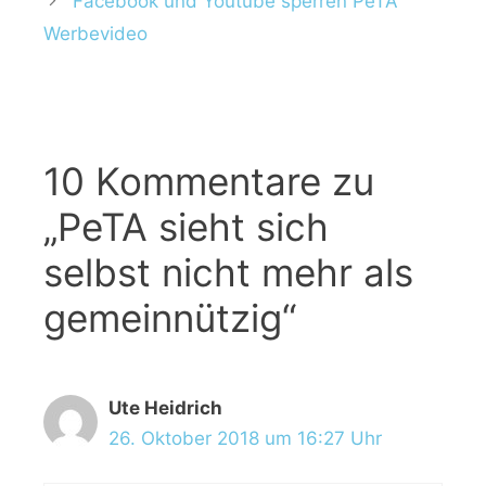
Facebook und Youtube sperren PeTA
a
i
Werbevideo
g
e
w
n
ö
r
t
10 Kommentare zu
e
r
„PeTA sieht sich
selbst nicht mehr als
gemeinnützig“
Ute Heidrich
26. Oktober 2018 um 16:27 Uhr