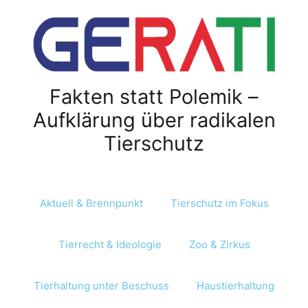
Z
u
m
I
n
Fakten statt Polemik –
h
a
Aufklärung über radikalen
l
Tierschutz
t
s
p
r
Aktuell & Brennpunkt
Tierschutz im Fokus
i
n
Tierrecht & Ideologie
Zoo & Zirkus
g
e
n
Tierhaltung unter Beschuss
Haustierhaltung