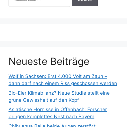
u
c
h
e
n
n
a
c
h
:
Neueste Beiträge
Wolf in Sachsen: Erst 4.000 Volt am Zaun –
dann darf nach einem Riss geschossen werden
Bio-Eier Klimabilanz? Neue Studie stellt eine
grüne Gewissheit auf den Kopf
Asiatische Hornisse in Offenbach: Forscher
bringen komplettes Nest nach Bayern
Chihuahua Bella beide Augen zerstört: