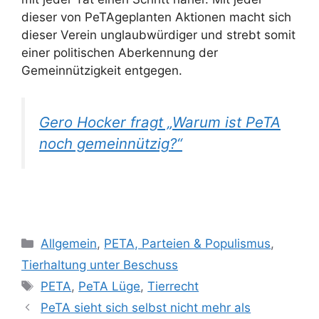
dieser von PeTAgeplanten Aktionen macht sich
dieser Verein unglaubwürdiger und strebt somit
einer politischen Aberkennung der
Gemeinnützigkeit entgegen.
Gero Hocker fragt „Warum ist PeTA
noch gemeinnützig?“
K
Allgemein
,
PETA, Parteien & Populismus
,
a
Tierhaltung unter Beschuss
t
S
PETA
,
PeTA Lüge
,
Tierrecht
e
c
PeTA sieht sich selbst nicht mehr als
g
h