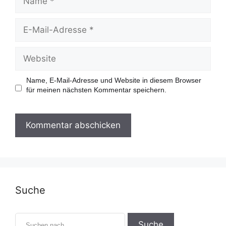
a
m
e
E
-
M
a
W
i
e
l
b
-
s
Name, E-Mail-Adresse und Website in diesem Browser
A
i
für meinen nächsten Kommentar speichern.
d
t
r
e
e
s
s
e
Suche
S