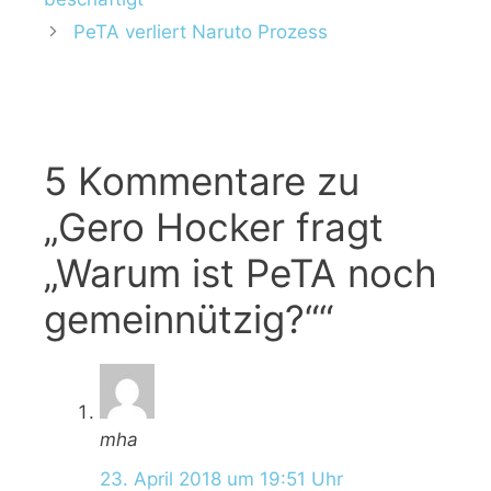
g
l
PeTA verliert Naruto Prozess
o
a
r
g
i
w
e
ö
n
r
5 Kommentare zu
t
e
„Gero Hocker fragt
r
„Warum ist PeTA noch
gemeinnützig?““
mha
23. April 2018 um 19:51 Uhr