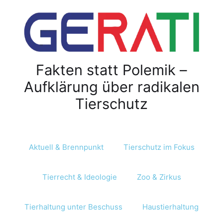
Z
u
m
I
n
Fakten statt Polemik –
h
a
Aufklärung über radikalen
l
Tierschutz
t
s
p
r
Aktuell & Brennpunkt
Tierschutz im Fokus
i
n
Tierrecht & Ideologie
Zoo & Zirkus
g
e
n
Tierhaltung unter Beschuss
Haustierhaltung