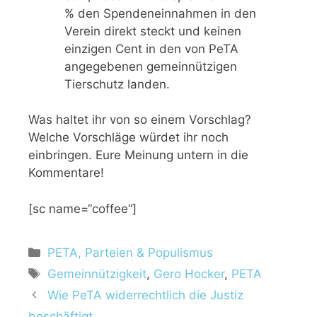
% den Spendeneinnahmen in den
Verein direkt steckt und keinen
einzigen Cent in den von PeTA
angegebenen gemeinnützigen
Tierschutz landen.
Was haltet ihr von so einem Vorschlag?
Welche Vorschläge würdet ihr noch
einbringen. Eure Meinung untern in die
Kommentare!
[sc name=“coffee“]
K
PETA, Parteien & Populismus
a
S
Gemeinnützigkeit
,
Gero Hocker
,
PETA
t
c
Wie PeTA widerrechtlich die Justiz
e
h
beschäftigt