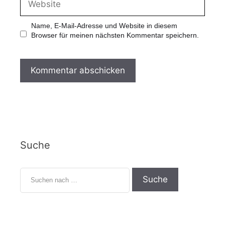
i
e
l
b
-
s
Name, E-Mail-Adresse und Website in diesem
A
i
Browser für meinen nächsten Kommentar speichern.
d
t
r
e
e
s
s
e
Suche
S
u
c
h
e
n