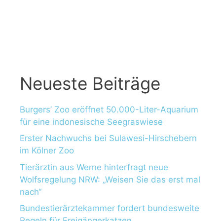
n
a
c
h
:
Neueste Beiträge
Burgers’ Zoo eröffnet 50.000-Liter-Aquarium
für eine indonesische Seegraswiese
Erster Nachwuchs bei Sulawesi-Hirschebern
im Kölner Zoo
Tierärztin aus Werne hinterfragt neue
Wolfsregelung NRW: „Weisen Sie das erst mal
nach“
Bundestierärztekammer fordert bundesweite
Regeln für Freigängerkatzen