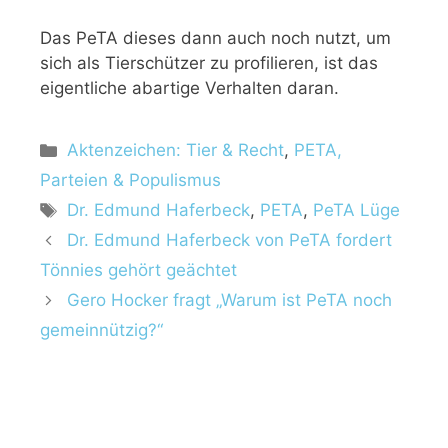
Das PeTA dieses dann auch noch nutzt, um
sich als Tierschützer zu profilieren, ist das
eigentliche abartige Verhalten daran.
K
Aktenzeichen: Tier & Recht
,
PETA,
a
Parteien & Populismus
t
S
Dr. Edmund Haferbeck
,
PETA
,
PeTA Lüge
e
c
Dr. Edmund Haferbeck von PeTA fordert
g
h
Tönnies gehört geächtet
o
l
r
Gero Hocker fragt „Warum ist PeTA noch
a
i
gemeinnützig?“
g
e
w
n
ö
r
t