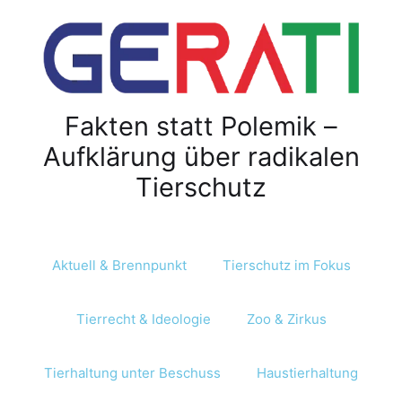
Z
u
m
I
n
Fakten statt Polemik –
h
a
Aufklärung über radikalen
l
Tierschutz
t
s
p
r
Aktuell & Brennpunkt
Tierschutz im Fokus
i
n
Tierrecht & Ideologie
Zoo & Zirkus
g
e
n
Tierhaltung unter Beschuss
Haustierhaltung