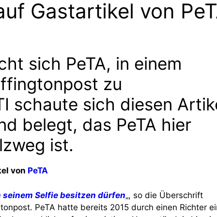
auf Gastartikel von Pe
cht sich PeTA, in einem
uffingtonpost zu
I schaute sich diesen Artik
nd belegt, das PeTA hier
lzweg ist.
kel von
PeTA
n seinem Selfie besitzen dürfen
„, so die Überschrift
ngtonpost. PeTA hatte bereits 2015 durch einen Richter e