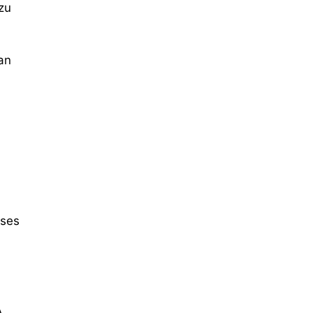
zu
an
eses
A