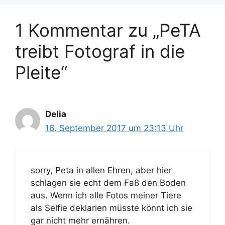
w
e
ö
n
1 Kommentar zu „PeTA
r
t
treibt Fotograf in die
e
r
Pleite“
Delia
16. September 2017 um 23:13 Uhr
sorry, Peta in allen Ehren, aber hier
schlagen sie echt dem Faß den Boden
aus. Wenn ich alle Fotos meiner Tiere
als Selfie deklarien müsste könnt ich sie
gar nicht mehr ernähren.