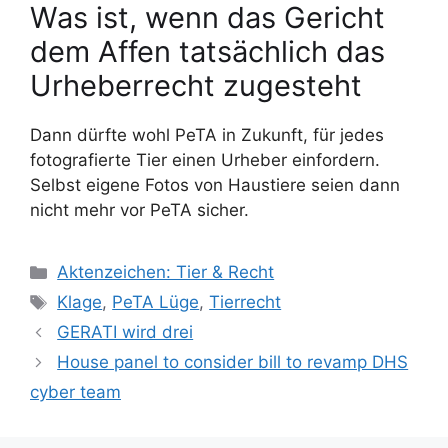
Was ist, wenn das Gericht
dem Affen tatsächlich das
Urheberrecht zugesteht
Dann dürfte wohl PeTA in Zukunft, für jedes
fotografierte Tier einen Urheber einfordern.
Selbst eigene Fotos von Haustiere seien dann
nicht mehr vor PeTA sicher.
K
Aktenzeichen: Tier & Recht
a
S
Klage
,
PeTA Lüge
,
Tierrecht
t
c
GERATI wird drei
e
h
House panel to consider bill to revamp DHS
g
l
cyber team
o
a
r
g
i