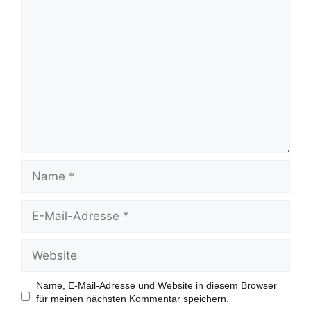
K
o
m
m
e
n
t
a
r
N
a
m
e
E
-
M
a
W
i
e
l
b
-
s
Name, E-Mail-Adresse und Website in diesem Browser
A
i
für meinen nächsten Kommentar speichern.
d
t