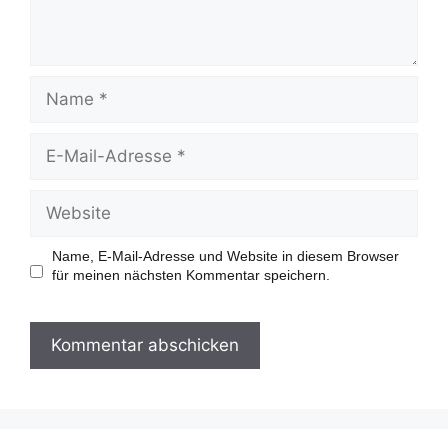
r
N
a
m
e
E
-
M
a
W
i
e
l
b
-
s
Name, E-Mail-Adresse und Website in diesem Browser
A
i
für meinen nächsten Kommentar speichern.
d
t
r
e
e
s
s
e