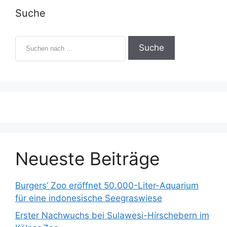
Suche
S
u
c
h
e
n
n
a
c
h
:
Neueste Beiträge
Burgers’ Zoo eröffnet 50.000-Liter-Aquarium
für eine indonesische Seegraswiese
Erster Nachwuchs bei Sulawesi-Hirschebern im