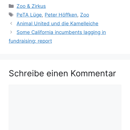
K
Zoo & Zirkus
a
S
PeTA Lüge
,
Peter Höffken
,
Zoo
t
c
Animal United und die Kamelleiche
e
h
Some California incumbents lagging in
g
l
fundraising: report
o
a
r
g
i
w
e
ö
n
Schreibe einen Kommentar
r
t
e
K
o
r
m
m
e
n
t
a