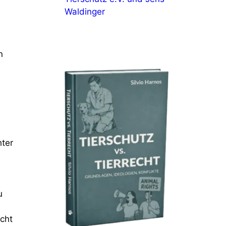
Waldinger
n
hter
u
cht