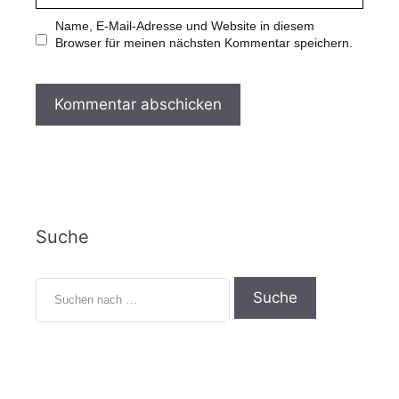
l
b
-
s
Name, E-Mail-Adresse und Website in diesem
A
i
Browser für meinen nächsten Kommentar speichern.
d
t
r
e
e
s
s
e
Suche
S
u
c
h
e
n
n