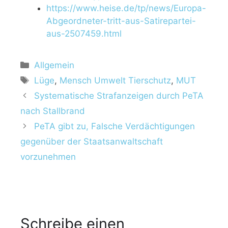
https://www.heise.de/tp/news/Europa-
Abgeordneter-tritt-aus-Satirepartei-
aus-2507459.html
K
Allgemein
a
S
Lüge
,
Mensch Umwelt Tierschutz
,
MUT
t
c
Systematische Strafanzeigen durch PeTA
e
h
nach Stallbrand
g
l
PeTA gibt zu, Falsche Verdächtigungen
o
a
r
gegenüber der Staatsanwaltschaft
g
i
w
vorzunehmen
e
ö
n
r
t
e
r
Schreibe einen