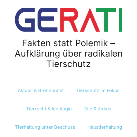
Z
u
m
I
n
Fakten statt Polemik –
h
a
Aufklärung über radikalen
l
Tierschutz
t
s
p
r
Aktuell & Brennpunkt
Tierschutz im Fokus
i
n
Tierrecht & Ideologie
Zoo & Zirkus
g
e
n
Tierhaltung unter Beschuss
Haustierhaltung