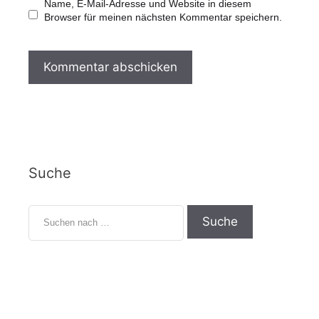
-
s
Name, E-Mail-Adresse und Website in diesem
A
i
Browser für meinen nächsten Kommentar speichern.
d
t
r
e
e
s
s
e
Suche
S
u
c
h
e
n
n
a