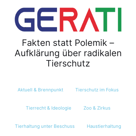
Z
u
m
I
n
Fakten statt Polemik –
h
a
Aufklärung über radikalen
l
Tierschutz
t
s
p
r
Aktuell & Brennpunkt
Tierschutz im Fokus
i
n
Tierrecht & Ideologie
Zoo & Zirkus
g
e
n
Tierhaltung unter Beschuss
Haustierhaltung