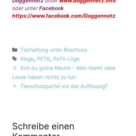
Doggennetz
unter
www.doggennetz.info
oder unter
Facebook
https://www.facebook.com/Doggennetz
.
K
Tierhaltung unter Beschuss
a
S
Klage
,
PETA
,
PeTA Lüge
t
c
Ach du grüne Neune – Man merkt viele
e
h
Leute haben nichts zu tun
g
l
Tierschutzpartei vor der Auflösung?
o
a
r
g
i
w
e
ö
n
r
Schreibe einen
t
e