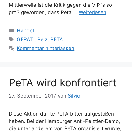
Mittlerweile ist die Kritik gegen die VIP´s so
groß geworden, dass Peta …
Weiterlesen
K
Handel
a
S
GERATI
,
Pelz
,
PETA
t
c
Kommentar hinterlassen
e
h
g
l
o
a
r
g
PeTA wird konfrontiert
i
w
e
ö
27. September 2017
von
Silvio
n
r
t
e
Diese Aktion dürfte PeTA bitter aufgestoßen
r
haben. Bei der Hamburger Anti-Pelztier-Demo,
die unter anderem von PeTA organisiert wurde,