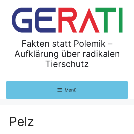
Z
u
m
I
n
h
Fakten statt Polemik –
a
Aufklärung über radikalen
l
Tierschutz
t
s
p
r
Menü
i
n
g
e
Pelz
n