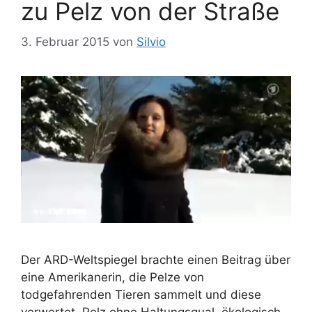
zu Pelz von der Straße
n
r
t
3. Februar 2015
von
Silvio
e
r
Der ARD-Weltspiegel brachte einen Beitrag über
eine Amerikanerin, die Pelze von
todgefahrenden Tieren sammelt und diese