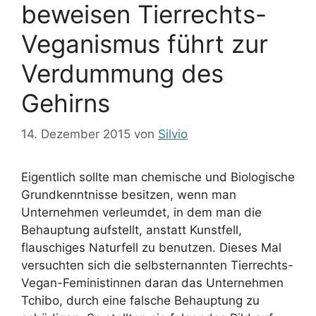
ö
beweisen Tierrechts-
n
r
Veganismus führt zur
t
e
Verdummung des
r
Gehirns
14. Dezember 2015
von
Silvio
Eigentlich sollte man chemische und Biologische
Grundkenntnisse besitzen, wenn man
Unternehmen verleumdet, in dem man die
Behauptung aufstellt, anstatt Kunstfell,
flauschiges Naturfell zu benutzen. Dieses Mal
versuchten sich die selbsternannten Tierrechts-
Vegan-Feministinnen daran das Unternehmen
Tchibo, durch eine falsche Behauptung zu