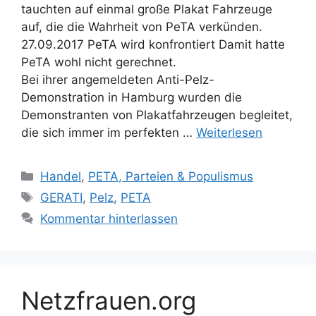
tauchten auf einmal große Plakat Fahrzeuge
auf, die die Wahrheit von PeTA verkünden.
27.09.2017 PeTA wird konfrontiert Damit hatte
PeTA wohl nicht gerechnet.
Bei ihrer angemeldeten Anti-Pelz-
Demonstration in Hamburg wurden die
Demonstranten von Plakatfahrzeugen begleitet,
die sich immer im perfekten …
Weiterlesen
K
Handel
,
PETA, Parteien & Populismus
a
S
GERATI
,
Pelz
,
PETA
t
c
Kommentar hinterlassen
e
h
g
l
o
a
r
g
Netzfrauen.org
i
w
e