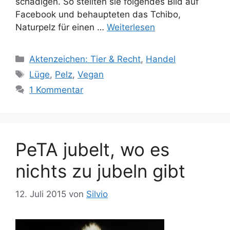
schädigen. So stellten sie folgendes Bild auf
Facebook und behaupteten das Tchibo,
Naturpelz für einen …
Weiterlesen
K
Aktenzeichen: Tier & Recht
,
Handel
a
S
Lüge
,
Pelz
,
Vegan
t
c
1 Kommentar
e
h
g
l
o
a
r
g
PeTA jubelt, wo es
i
w
e
ö
nichts zu jubeln gibt
n
r
t
12. Juli 2015
von
Silvio
e
r