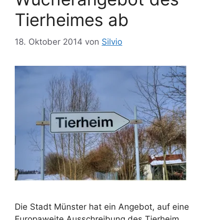
e
Tierheimes ab
n
18. Oktober 2014
von
Silvio
Die Stadt Münster hat ein Angebot, auf eine
Europaweite Ausschreibung des Tierheim