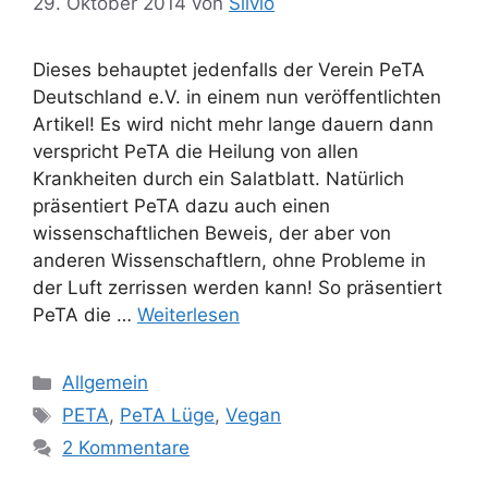
29. Oktober 2014
von
Silvio
Dieses behauptet jedenfalls der Verein PeTA
Deutschland e.V. in einem nun veröffentlichten
Artikel! Es wird nicht mehr lange dauern dann
verspricht PeTA die Heilung von allen
Krankheiten durch ein Salatblatt. Natürlich
präsentiert PeTA dazu auch einen
wissenschaftlichen Beweis, der aber von
anderen Wissenschaftlern, ohne Probleme in
der Luft zerrissen werden kann! So präsentiert
PeTA die …
Weiterlesen
K
Allgemein
a
S
PETA
,
PeTA Lüge
,
Vegan
t
c
2 Kommentare
e
h
g