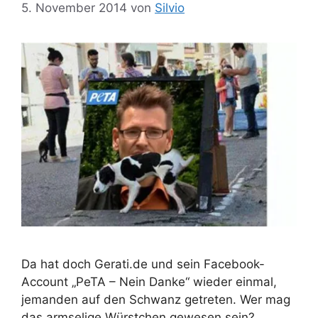
r
5. November 2014
von
Silvio
Da hat doch Gerati.de und sein Facebook-
Account „PeTA – Nein Danke“ wieder einmal,
jemanden auf den Schwanz getreten. Wer mag
das armselige Würstchen gewesen sein?