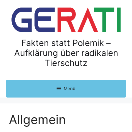
Z
u
m
I
n
h
Fakten statt Polemik –
a
Aufklärung über radikalen
l
Tierschutz
t
s
p
r
Menü
i
n
g
e
Allgemein
n