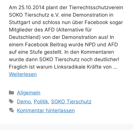
Am 25.10.2014 plant der Tierrechtsschutzverein
SOKO Tierschutz e.V. eine Demonstration in
Stuttgart und schloss nun über Facebook sogar
Mitglieder des AFD (Alternative für
Deutschland) von der Demonstration aus! In
einem Facebook Beitrag wurde NPD und AFD
auf eine Stufe gestellt. In den Kommentaren
wurde dann SOKO Tierschutz noch deutlicher!
Fraglich ist warum Linksradikale Kräfte von …
Weiterlesen
K
Allgemein
a
S
Demo
,
Politik
,
SOKO Tierschutz
t
c
Kommentar hinterlassen
e
h
g
l
o
a