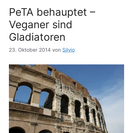
r
g
PeTA behauptet –
i
w
e
ö
Veganer sind
n
r
Gladiatoren
t
e
r
23. Oktober 2014
von
Silvio