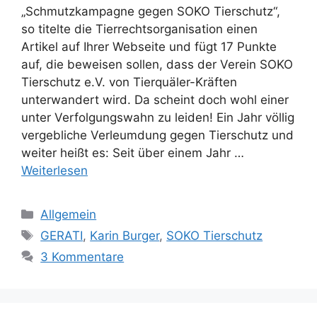
„Schmutzkampagne gegen SOKO Tierschutz“,
so titelte die Tierrechtsorganisation einen
Artikel auf Ihrer Webseite und fügt 17 Punkte
auf, die beweisen sollen, dass der Verein SOKO
Tierschutz e.V. von Tierquäler-Kräften
unterwandert wird. Da scheint doch wohl einer
unter Verfolgungswahn zu leiden! Ein Jahr völlig
vergebliche Verleumdung gegen Tierschutz und
weiter heißt es: Seit über einem Jahr …
Weiterlesen
K
Allgemein
a
S
GERATI
,
Karin Burger
,
SOKO Tierschutz
t
c
3 Kommentare
e
h
g
l
o
a