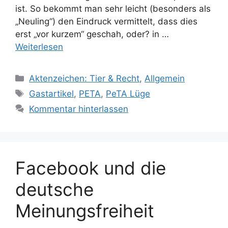
ist. So bekommt man sehr leicht (besonders als
„Neuling“) den Eindruck vermittelt, dass dies
erst „vor kurzem“ geschah, oder? in …
Weiterlesen
K
Aktenzeichen: Tier & Recht
,
Allgemein
a
S
Gastartikel
,
PETA
,
PeTA Lüge
t
c
Kommentar hinterlassen
e
h
g
l
o
a
r
g
Facebook und die
i
w
e
ö
deutsche
n
r
Meinungsfreiheit
t
e