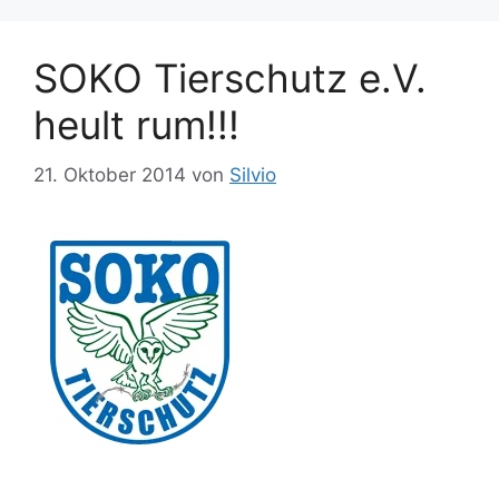
o
a
r
g
SOKO Tierschutz e.V.
i
w
e
ö
heult rum!!!
n
r
t
21. Oktober 2014
von
Silvio
e
r