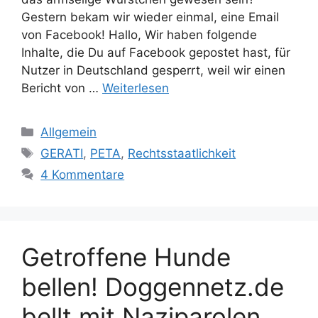
Gestern bekam wir wieder einmal, eine Email
von Facebook! Hallo, Wir haben folgende
Inhalte, die Du auf Facebook gepostet hast, für
Nutzer in Deutschland gesperrt, weil wir einen
Bericht von …
Weiterlesen
K
Allgemein
a
S
GERATI
,
PETA
,
Rechtsstaatlichkeit
t
c
4 Kommentare
e
h
g
l
o
a
r
g
Getroffene Hunde
i
w
e
ö
bellen! Doggennetz.de
n
r
bellt mit Naziparolen
t