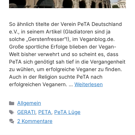
So ähnlich titelte der Verein PeTA Deutschland
e.V., in seinem Artikel (Gladiatoren sind ja
solche „Gerstenfresser“!), im Veganblog.de.
Große sportliche Erfolge blieben der Vegan-
Welt bisher verwehrt und so scheint es, dass
PeTA sich genötigt sah tief in die Vergangenheit
zu wühlen, um erfolgreiche Veganer zu finden.
Auch in der Religion suchte PeTA nach
erfolgreichen Veganern. …
Weiterlesen
K
Allgemein
a
S
GERATI
,
PETA
,
PeTA Lüge
t
c
2 Kommentare
e
h
g
l