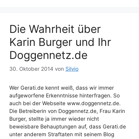
g
l
o
a
r
g
Die Wahrheit über
i
w
e
ö
Karin Burger und Ihr
n
r
Doggennetz.de
t
e
r
30. Oktober 2014
von
Silvio
Wer Gerati.de kennt weiß, dass wir immer
aufgeworfene Erkenntnisse hinterfragen. So
auch bei der Webseite www.doggennetz.de.
Die Betreiberin von Doggennetz.de, Frau Karin
Burger, stellte ja immer wieder nicht
beweisbare Behauptungen auf, dass Gerati.de
unter anderem Straftaten mit seinem Blog