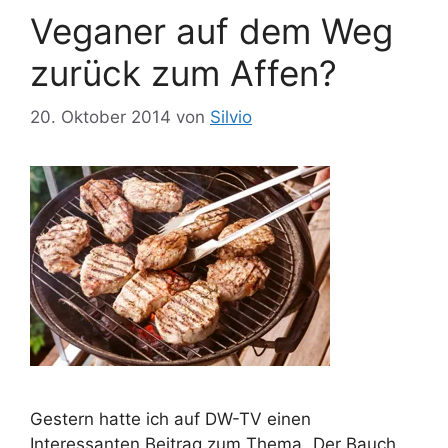
r
g
Veganer auf dem Weg
i
w
e
ö
zurück zum Affen?
n
r
t
20. Oktober 2014
von
Silvio
e
r
Gestern hatte ich auf DW-TV einen
Interessanten Beitrag zum Thema „Der Bauch