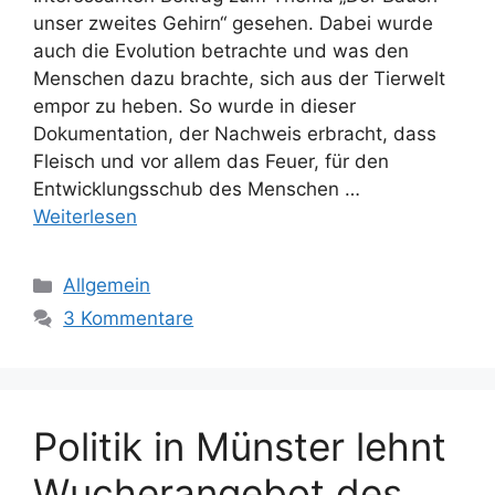
unser zweites Gehirn“ gesehen. Dabei wurde
auch die Evolution betrachte und was den
Menschen dazu brachte, sich aus der Tierwelt
empor zu heben. So wurde in dieser
Dokumentation, der Nachweis erbracht, dass
Fleisch und vor allem das Feuer, für den
Entwicklungsschub des Menschen …
Weiterlesen
K
Allgemein
a
3 Kommentare
t
e
g
o
Politik in Münster lehnt
r
i
Wucherangebot des