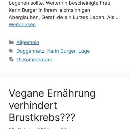
begehen sollte. Weiterhin bescheinigte Frau
Karin Burger in ihrem leichtsinnigen
Aberglauben, Gerati.de ein kurzes Leben. Als …
Weiterlesen
K
Allgemein
a
S
Doggennetz
,
Karin Burger
,
Lüge
t
c
15 Kommentare
e
h
g
l
o
a
r
g
Vegane Ernährung
i
w
e
ö
verhindert
n
r
Brustkrebs???
t
e
r