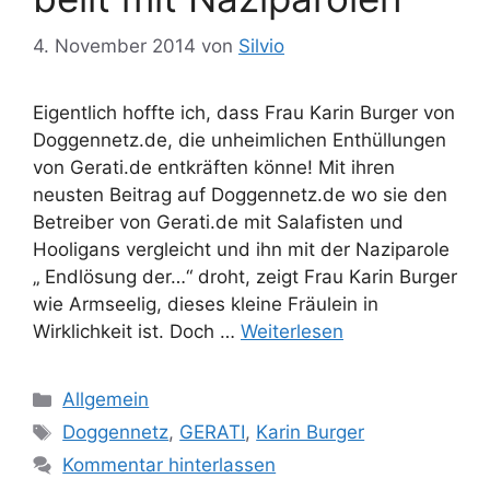
e
r
4. November 2014
von
Silvio
Eigentlich hoffte ich, dass Frau Karin Burger von
Doggennetz.de, die unheimlichen Enthüllungen
von Gerati.de entkräften könne! Mit ihren
neusten Beitrag auf Doggennetz.de wo sie den
Betreiber von Gerati.de mit Salafisten und
Hooligans vergleicht und ihn mit der Naziparole
„ Endlösung der…“ droht, zeigt Frau Karin Burger
wie Armseelig, dieses kleine Fräulein in
Wirklichkeit ist. Doch …
Weiterlesen
K
Allgemein
a
S
Doggennetz
,
GERATI
,
Karin Burger
t
c
Kommentar hinterlassen
e
h