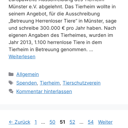
Münster e.V. abgelehnt. Das Tierheim wollte in
seinem Angebot, für die Ausschreibung
„Betreuung Herrenloser Tiere“ in Münster, sage
und schreibe 300.000 € pro Jahr haben. Nach
eigenen Angaben des Tierheimes, wurden im
Jahr 2013, 1.100 herrenlose Tiere in dem
Tierheim in Betreuung genommen. …
Weiterlesen
K
Allgemein
a
S
Spenden
,
Tierheim
,
Tierschutzverein
t
c
Kommentar hinterlassen
e
h
g
l
o
a
r
g
S
S
S
S
S
←
Zurück
1
…
50
51
52
…
54
Weiter
i
w