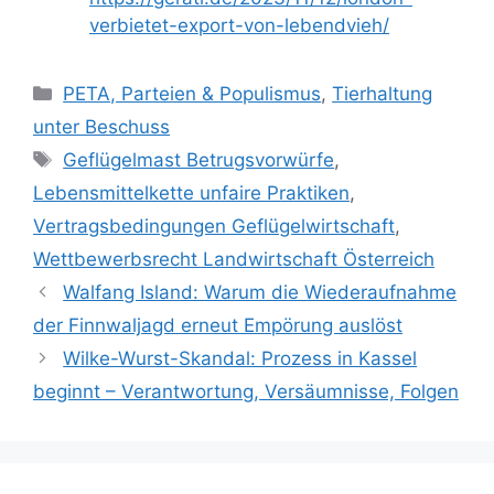
verbietet-export-von-lebendvieh/
K
PETA, Parteien & Populismus
,
Tierhaltung
a
unter Beschuss
t
S
Geflügelmast Betrugsvorwürfe
,
e
c
Lebensmittelkette unfaire Praktiken
,
g
h
Vertragsbedingungen Geflügelwirtschaft
,
o
l
r
Wettbewerbsrecht Landwirtschaft Österreich
a
i
Walfang Island: Warum die Wiederaufnahme
g
e
w
der Finnwaljagd erneut Empörung auslöst
n
ö
Wilke-Wurst-Skandal: Prozess in Kassel
r
beginnt – Verantwortung, Versäumnisse, Folgen
t
e
r