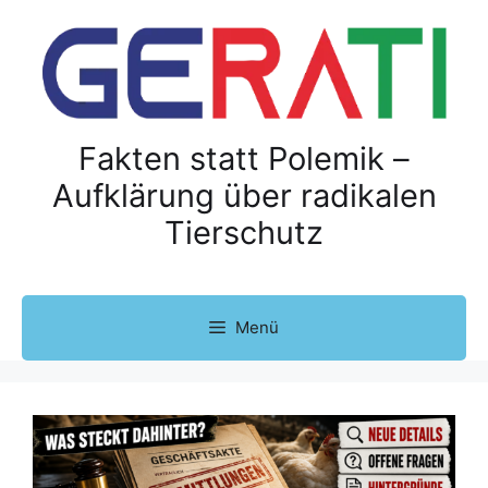
Z
u
m
I
n
h
Fakten statt Polemik –
a
Aufklärung über radikalen
l
Tierschutz
t
s
p
r
Menü
i
n
g
e
n