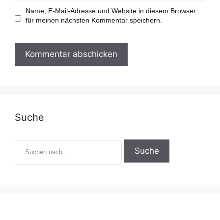
l
b
-
s
Name, E-Mail-Adresse und Website in diesem Browser
A
i
für meinen nächsten Kommentar speichern.
d
t
r
e
e
s
s
e
Suche
S
u
c
h
e
n
n
a
c