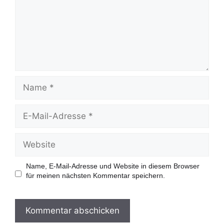
e
n
t
a
r
N
a
m
e
E
-
M
a
W
i
e
l
b
-
s
Name, E-Mail-Adresse und Website in diesem Browser
A
i
für meinen nächsten Kommentar speichern.
d
t
r
e
e
s
s