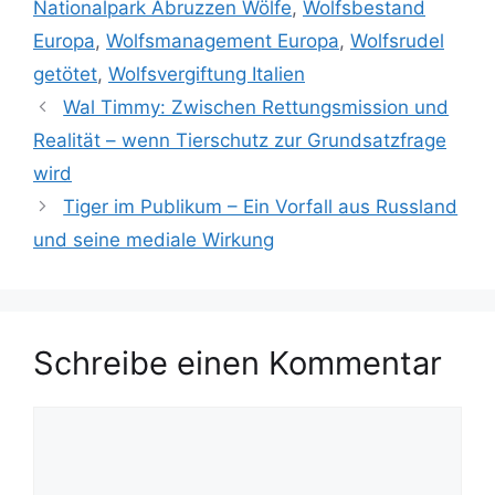
Nationalpark Abruzzen Wölfe
,
Wolfsbestand
g
l
Europa
,
Wolfsmanagement Europa
,
Wolfsrudel
o
a
r
getötet
,
Wolfsvergiftung Italien
g
i
w
Wal Timmy: Zwischen Rettungsmission und
e
ö
Realität – wenn Tierschutz zur Grundsatzfrage
n
r
wird
t
Tiger im Publikum – Ein Vorfall aus Russland
e
und seine mediale Wirkung
r
Schreibe einen Kommentar
K
o
m
m