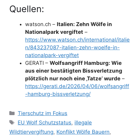
Quellen:
watson.ch –
Italien: Zehn Wölfe in
Nationalpark vergiftet
–
https://www.watson.ch/international/italie
n/843237087-italien-zehn-woelfe-in-
nationalpark-vergiftet
GERATI –
Wolfsangriff Hamburg: Wie
aus einer bestätigten Bissverletzung
plötzlich nur noch eine ‚Tatze‘ wurde
–
https://gerati.de/2026/04/06/wolfsangriff
-hamburg-bissverletzung/
K
Tierschutz im Fokus
a
S
EU Wolf Schutzstatus
,
illegale
t
c
Wildtiervergiftung
,
Konflikt Wölfe Bauern
,
e
h