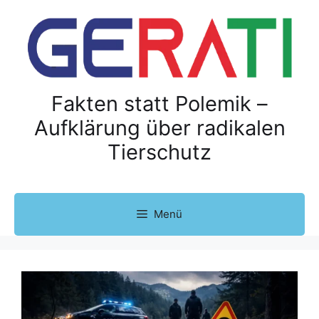
Z
u
m
I
n
h
Fakten statt Polemik –
a
Aufklärung über radikalen
l
Tierschutz
t
s
p
r
Menü
i
n
g
e
n