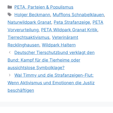
K
PETA, Parteien & Populismus
a
S
Holger Beckmann
,
Mufflons Schnabelklauen
,
t
c
Naturwildpark Granat
,
Peta Strafanzeige
,
PETA
e
h
Vorverurteilung
,
PETA Wildpark Granat Kritik
,
g
l
Tierrechtsaktivismus
,
Veterinäramt
o
a
r
Recklinghausen
,
Wildpark Haltern
g
i
w
Deutscher Tierschutzbund verklagt den
e
ö
Bund: Kampf für die Tierheime oder
n
r
aussichtslose Symbolklage?
t
Wal Timmy und die Strafanzeigen-Flut:
e
Wenn Aktivismus und Emotionen die Justiz
r
beschäftigen