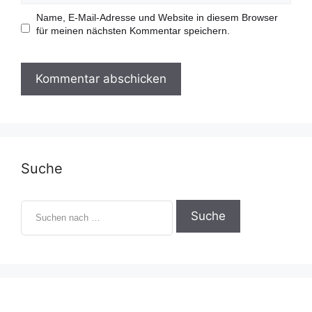
l
b
-
s
Name, E-Mail-Adresse und Website in diesem Browser
A
i
für meinen nächsten Kommentar speichern.
d
t
r
e
e
s
s
e
Suche
S
u
c
h
e
n
n
a
c