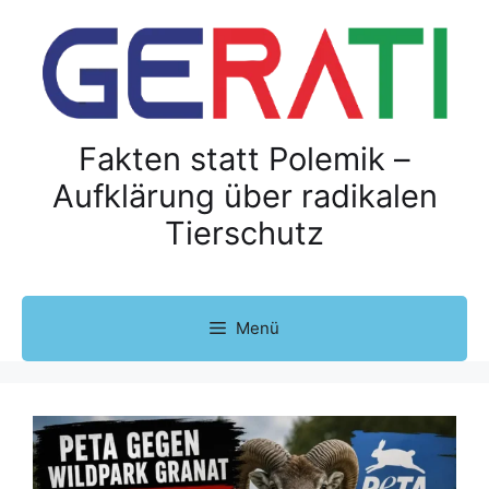
Z
u
m
I
n
h
Fakten statt Polemik –
a
Aufklärung über radikalen
l
Tierschutz
t
s
p
r
Menü
i
n
g
e
n