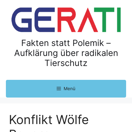
Z
u
m
I
n
h
Fakten statt Polemik –
a
Aufklärung über radikalen
l
Tierschutz
t
s
p
r
Menü
i
n
g
e
Konflikt Wölfe
n