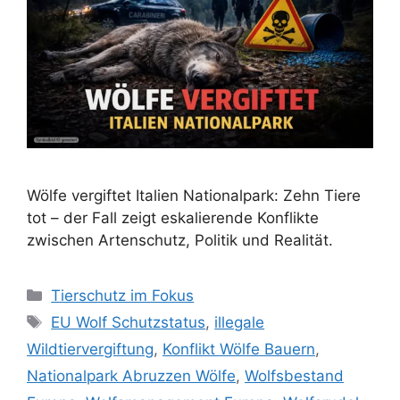
Wölfe vergiftet Italien Nationalpark: Zehn Tiere
tot – der Fall zeigt eskalierende Konflikte
zwischen Artenschutz, Politik und Realität.
K
Tierschutz im Fokus
a
S
EU Wolf Schutzstatus
,
illegale
t
c
Wildtiervergiftung
,
Konflikt Wölfe Bauern
,
e
h
Nationalpark Abruzzen Wölfe
,
Wolfsbestand
g
l