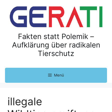
Z
u
m
I
n
h
Fakten statt Polemik –
a
Aufklärung über radikalen
l
Tierschutz
t
s
p
r
Menü
i
n
g
e
illegale
n