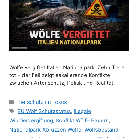
Wölfe vergiftet Italien Nationalpark: Zehn Tiere
tot – der Fall zeigt eskalierende Konflikte
zwischen Artenschutz, Politik und Realität.
K
Tierschutz im Fokus
a
S
EU Wolf Schutzstatus
,
illegale
t
c
Wildtiervergiftung
,
Konflikt Wölfe Bauern
,
e
h
Nationalpark Abruzzen Wölfe
,
Wolfsbestand
g
l