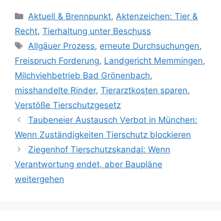
K
Aktuell & Brennpunkt
,
Aktenzeichen: Tier &
a
Recht
,
Tierhaltung unter Beschuss
t
S
Allgäuer Prozess
,
erneute Durchsuchungen
,
e
c
Freispruch Forderung
,
Landgericht Memmingen
,
g
h
Milchviehbetrieb Bad Grönenbach
,
o
l
r
misshandelte Rinder
,
Tierarztkosten sparen
,
a
i
Verstöße Tierschutzgesetz
g
e
w
Taubeneier Austausch Verbot in München:
n
ö
Wenn Zuständigkeiten Tierschutz blockieren
r
Ziegenhof Tierschutzskandal: Wenn
t
Verantwortung endet, aber Baupläne
e
weitergehen
r