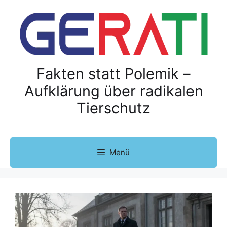
Z
u
m
I
n
h
Fakten statt Polemik –
a
Aufklärung über radikalen
l
Tierschutz
t
s
p
r
Menü
i
n
g
e
n