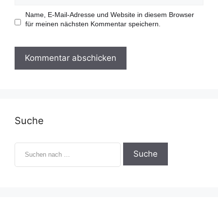
l
b
-
s
Name, E-Mail-Adresse und Website in diesem Browser
A
i
für meinen nächsten Kommentar speichern.
d
t
r
e
e
s
s
e
Suche
S
u
c
h
e
n
n
a