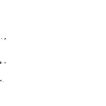
 zur
aber
e,