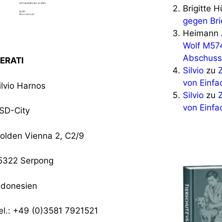
Brigitte 
gegen Bri
Heimann 
Wolf M57
Abschuss
ERATI
Silvio
zu
von Einfa
ilvio Harnos
Silvio
zu
von Einfa
SD-City
olden Vienna 2, C2/9
5322 Serpong
ndonesien
el.: +49 (0)3581 7921521