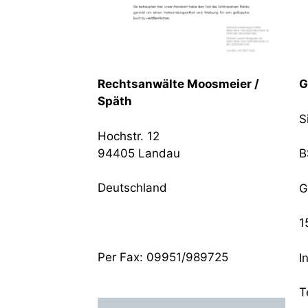
Rechtsanwälte Moosmeier /
G
Späth
S
Hochstr. 12
94405 Landau
B
Deutschland
G
1
Per Fax: 09951/989725
I
T