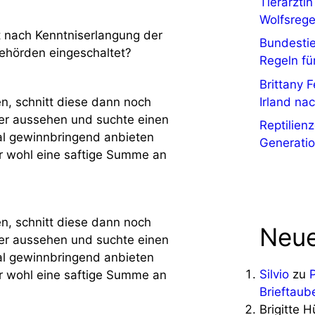
Tierärzti
Wolfsrege
t nach Kenntniserlangung der
Bundesti
ehörden eingeschaltet?
Regeln fü
Brittany 
Irland na
n, schnitt diese dann noch
ler aussehen und suchte einen
Reptilien
al gewinnbringend anbieten
Generati
er wohl eine saftige Summe an
n, schnitt diese dann noch
Neue
ler aussehen und suchte einen
al gewinnbringend anbieten
Silvio
zu
er wohl eine saftige Summe an
Brieftaub
Brigitte 