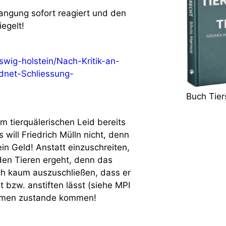
angung sofort reagiert und den
egelt!
swig-holstein/Nach-Kritik-an-
rdnet-Schliessung-
Buch Tier
m tierquälerischen Leid bereits
will Friedrich Mülln nicht, denn
ein Geld! Anstatt einzuschreiten,
 den Tieren ergeht, denn das
uch kaum auszuschließen, dass er
et bzw. anstiften lässt (siehe MPI
ahmen zustande kommen!