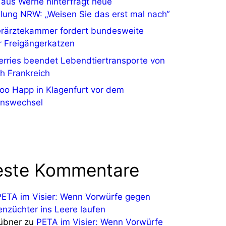
n aus Werne hinterfragt neue
lung NRW: „Weisen Sie das erst mal nach“
erärztekammer fordert bundesweite
r Freigängerkatzen
Ferries beendet Lebendtiertransporte von
ch Frankreich
zoo Happ in Klagenfurt vor dem
onswechsel
ste Kommentare
PETA im Visier: Wenn Vorwürfe gegen
enzüchter ins Leere laufen
Hübner
zu
PETA im Visier: Wenn Vorwürfe