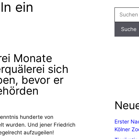
ln ein
drei Monate
rquälerei sich
en, bevor er
ehörden
Neue
kenntnis hunderte von
Erster Na
lt wurden. Und jener Friedrich
Kölner Zo
regelrecht aufzugeilen!