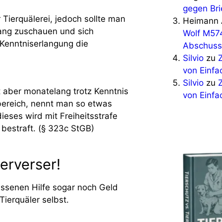
gegen Bri
 Tierquälerei, jedoch sollte man
Heimann 
lang zuschauen und sich
Wolf M57
 Kenntniserlangung die
Abschuss
Silvio
zu
von Einfa
Silvio
zu
rt aber monatelang trotz Kenntnis
von Einfa
bereich, nennt man so etwas
ieses wird mit Freiheitsstrafe
 bestraft. (§ 323c StGB)
erverser!
lassenen Hilfe sogar noch Geld
 Tierquäler selbst.