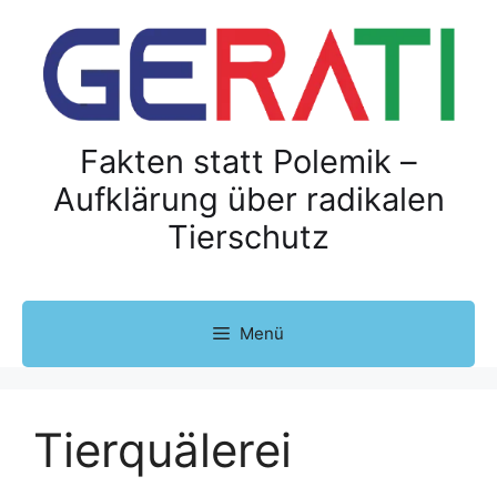
Z
u
m
I
n
h
Fakten statt Polemik –
a
Aufklärung über radikalen
l
Tierschutz
t
s
p
r
Menü
i
n
g
e
Tierquälerei
n