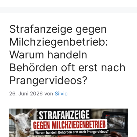
r
g
i
w
e
ö
n
Strafanzeige gegen
r
t
Milchziegenbetrieb:
e
r
Warum handeln
Behörden oft erst nach
Prangervideos?
26. Juni 2026
von
Silvio