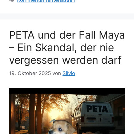
Kommentar hinterlassen
a
i
g
e
w
n
ö
PETA und der Fall Maya
r
t
– Ein Skandal, der nie
e
r
vergessen werden darf
19. Oktober 2025
von
Silvio