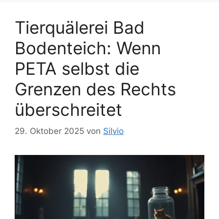
e
ö
n
Tierquälerei Bad
r
t
Bodenteich: Wenn
e
r
PETA selbst die
Grenzen des Rechts
überschreitet
29. Oktober 2025
von
Silvio