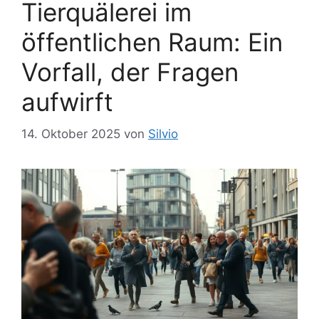
n
Tierquälerei im
r
t
öffentlichen Raum: Ein
e
r
Vorfall, der Fragen
aufwirft
14. Oktober 2025
von
Silvio