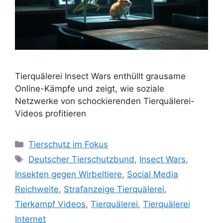
Tierquälerei Insect Wars enthüllt grausame
Online-Kämpfe und zeigt, wie soziale
Netzwerke von schockierenden Tierquälerei-
Videos profitieren
K
Tierschutz im Fokus
a
S
Deutscher Tierschutzbund
,
Insect Wars
,
t
c
Insekten gegen Wirbeltiere
,
Social Media
e
h
Reichweite
,
Strafanzeige Tierquälerei
,
g
l
Tierkampf Videos
,
Tierquälerei
,
Tierquälerei
o
a
r
Internet
g