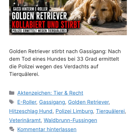
Golden Retriever stirbt nach Gassigang: Nach
dem Tod eines Hundes bei 33 Grad ermittelt
die Polizei wegen des Verdachts auf
Tierquälerei.
K
Aktenzeichen: Tier & Recht
a
S
E-Roller
,
Gassigang
,
Golden Retriever
,
t
c
Hitzeschlag Hund
,
Polizei Limburg
,
Tierquälerei
,
e
h
Veterinäramt
,
Waldbrunn-Fussingen
g
l
Kommentar hinterlassen
o
a