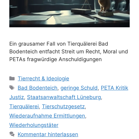
Ein grausamer Fall von Tierquälerei Bad
Bodenteich entfacht Streit um Recht, Moral und
PETAs fragwürdige Anschuldigungen
K
Tierrecht & Ideologie
a
S
Bad Bodenteich
,
geringe Schuld
,
PETA Kritik
t
c
Justiz
,
Staatsanwaltschaft Lüneburg
,
e
h
Tierquälerei
,
Tierschutzgesetz
,
g
l
Wiederaufnahme Ermittlungen
,
o
a
r
Wiederholungstäter
g
i
w
Kommentar hinterlassen