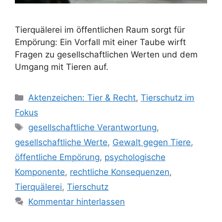
Tierquälerei im öffentlichen Raum sorgt für
Empörung: Ein Vorfall mit einer Taube wirft
Fragen zu gesellschaftlichen Werten und dem
Umgang mit Tieren auf.
K
Aktenzeichen: Tier & Recht
,
Tierschutz im
a
Fokus
t
S
gesellschaftliche Verantwortung
,
e
c
gesellschaftliche Werte
,
Gewalt gegen Tiere
,
g
h
öffentliche Empörung
,
psychologische
o
l
r
Komponente
,
rechtliche Konsequenzen
,
a
i
Tierquälerei
,
Tierschutz
g
e
w
Kommentar hinterlassen
n
ö