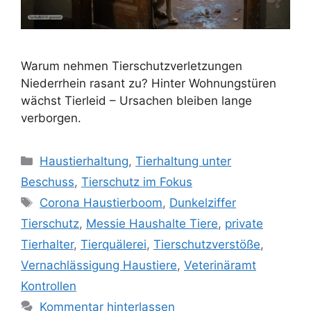
Warum nehmen Tierschutzverletzungen
Niederrhein rasant zu? Hinter Wohnungstüren
wächst Tierleid – Ursachen bleiben lange
verborgen.
K
Haustierhaltung
,
Tierhaltung unter
a
Beschuss
,
Tierschutz im Fokus
t
S
Corona Haustierboom
,
Dunkelziffer
e
c
Tierschutz
,
Messie Haushalte Tiere
,
private
g
h
Tierhalter
,
Tierquälerei
,
Tierschutzverstöße
,
o
l
r
Vernachlässigung Haustiere
,
Veterinäramt
a
i
Kontrollen
g
e
w
Kommentar hinterlassen