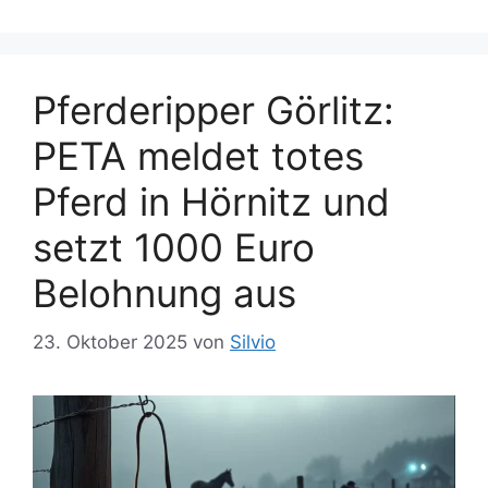
e
ö
n
r
t
e
Pferderipper Görlitz:
r
PETA meldet totes
Pferd in Hörnitz und
setzt 1000 Euro
Belohnung aus
23. Oktober 2025
von
Silvio