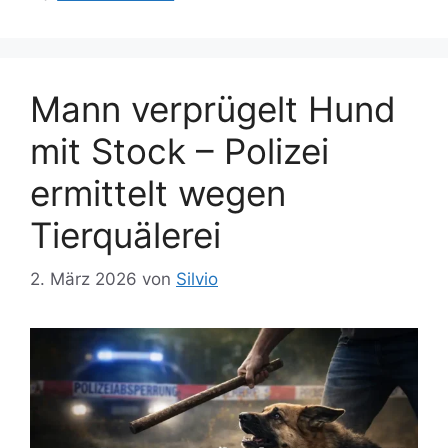
i
w
e
ö
n
r
t
Mann verprügelt Hund
e
mit Stock – Polizei
r
ermittelt wegen
Tierquälerei
2. März 2026
von
Silvio