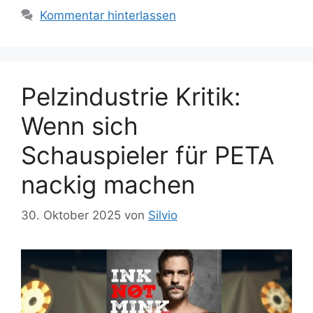
i
w
Kommentar hinterlassen
e
ö
n
r
t
e
Pelzindustrie Kritik:
r
Wenn sich
Schauspieler für PETA
nackig machen
30. Oktober 2025
von
Silvio