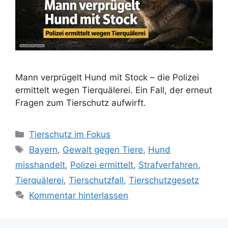
Mann verprügelt Hund mit Stock – die Polizei
ermittelt wegen Tierquälerei. Ein Fall, der erneut
Fragen zum Tierschutz aufwirft.
K
Tierschutz im Fokus
a
S
Bayern
,
Gewalt gegen Tiere
,
Hund
t
c
misshandelt
,
Polizei ermittelt
,
Strafverfahren
,
e
h
Tierquälerei
,
Tierschutzfall
,
Tierschutzgesetz
g
l
Kommentar hinterlassen
o
a
r
g
i
w