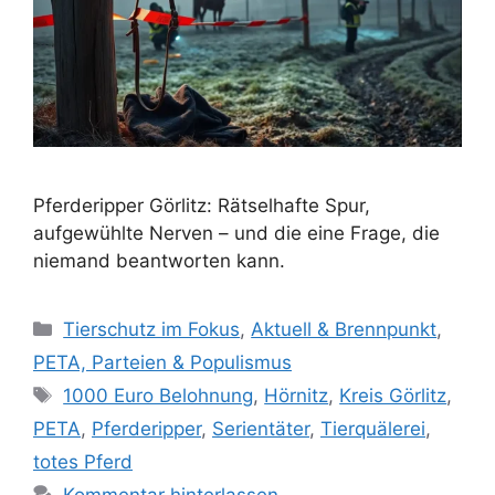
Pferderipper Görlitz: Rätselhafte Spur,
aufgewühlte Nerven – und die eine Frage, die
niemand beantworten kann.
K
Tierschutz im Fokus
,
Aktuell & Brennpunkt
,
a
PETA, Parteien & Populismus
t
S
1000 Euro Belohnung
,
Hörnitz
,
Kreis Görlitz
,
e
c
PETA
,
Pferderipper
,
Serientäter
,
Tierquälerei
,
g
h
totes Pferd
o
l
r