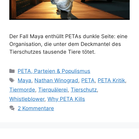
Der Fall Maya enthüllt PETAs dunkle Seite: eine
Organisation, die unter dem Deckmantel des
Tierschutzes tausende Tiere tötet.
K
PETA, Parteien & Populismus
a
S
Maya
,
Nathan Winograd
,
PETA
,
PETA Kritik
,
t
c
Tiermorde
,
Tierquälerei
,
Tierschutz
,
e
h
Whistleblower
,
Why PETA Kills
g
l
2 Kommentare
o
a
r
g
i
w
e
ö