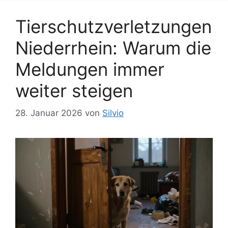
e
ö
n
Tierschutzverletzungen
r
t
Niederrhein: Warum die
e
r
Meldungen immer
weiter steigen
28. Januar 2026
von
Silvio