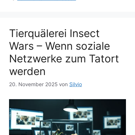
n
ö
r
t
e
Tierquälerei Insect
r
Wars – Wenn soziale
Netzwerke zum Tatort
werden
20. November 2025
von
Silvio