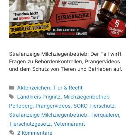
Strafanzeige Milchziegenbetrieb: Der Fall wirft
Fragen zu Behördenkontrollen, Prangervideos
und dem Schutz von Tieren und Betrieben auf.
K
Aktenzeichen: Tier & Recht
a
S
Landkreis Prignitz
,
Milchziegenbetrieb
t
c
Perleberg
,
Prangervideos
,
SOKO Tierschutz
,
e
h
Strafanzeige Milchziegenbetrieb
,
Tierquälerei
,
g
l
Tierschutzgesetz
,
Veterinäramt
o
a
r
2 Kommentare
g