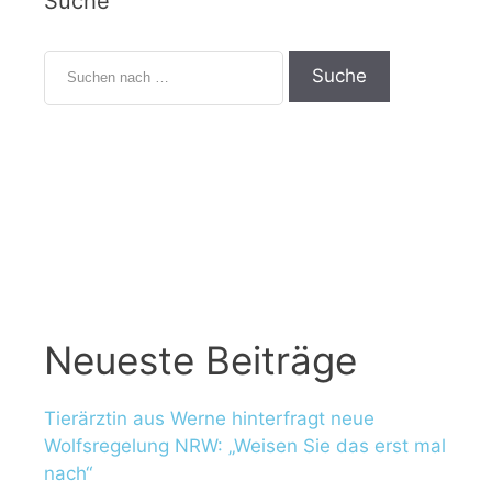
Suche
S
u
c
h
e
n
n
a
c
h
:
Neueste Beiträge
Tierärztin aus Werne hinterfragt neue
Wolfsregelung NRW: „Weisen Sie das erst mal
nach“