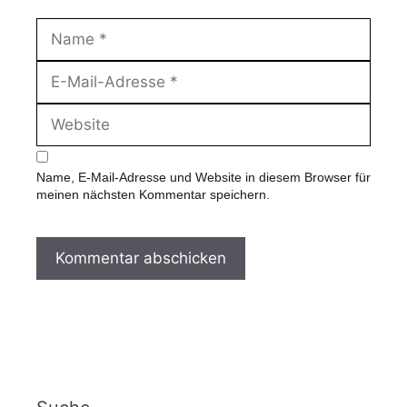
N
a
m
E
e
-
M
W
a
e
i
b
l
s
-
Name, E-Mail-Adresse und Website in diesem Browser für
i
A
meinen nächsten Kommentar speichern.
t
d
e
r
e
s
s
e