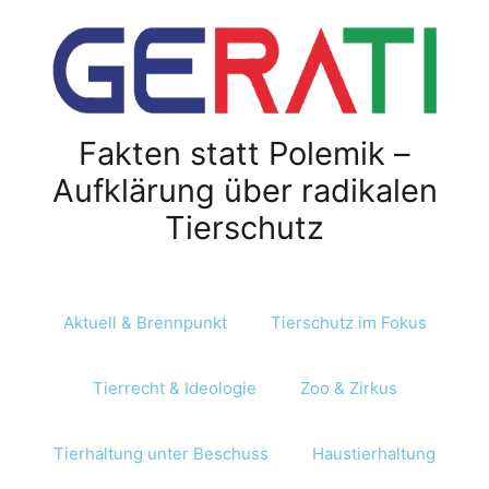
Z
u
m
I
n
Fakten statt Polemik –
h
a
Aufklärung über radikalen
l
Tierschutz
t
s
p
r
Aktuell & Brennpunkt
Tierschutz im Fokus
i
n
Tierrecht & Ideologie
Zoo & Zirkus
g
e
n
Tierhaltung unter Beschuss
Haustierhaltung