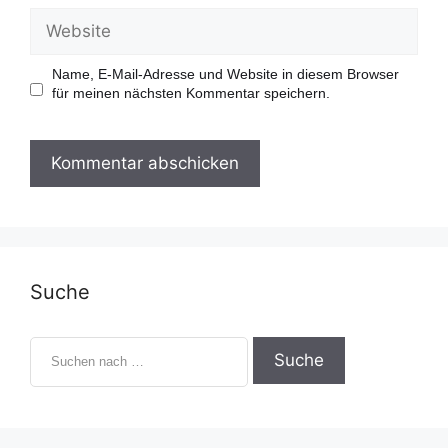
a
W
i
e
l
b
-
s
Name, E-Mail-Adresse und Website in diesem Browser
A
i
für meinen nächsten Kommentar speichern.
d
t
r
e
e
s
s
e
Suche
S
u
c
h
e
n