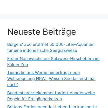
n
a
c
h
:
Neueste Beiträge
Burgers’ Zoo eröffnet 50.000-Liter-Aquarium
für eine indonesische Seegraswiese
Erster Nachwuchs bei Sulawesi-Hirschebern im
Kölner Zoo
Tierärztin aus Werne hinterfragt neue
Wolfsregelung NRW: „Weisen Sie das erst mal
nach“
Bundestierärztekammer fordert bundesweite
Regeln für Freigängerkatzen
Brittany Ferries beendet Lebendtiertransporte