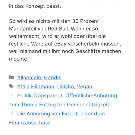
in das Konzept passt.
So wird es nichts mit den 30 Prozent
Marktanteil von Red Bull. Wenn er so
weitermacht, wird er wohl oder übel die
restliche Ware auf eBay verscherbeln müssen,
weil niemand mit ihm noch Geschäfte machen
möchte.
K
Allgemein
,
Handel
a
S
Attila Hildmann
,
Daisho
,
Vegan
t
c
Politik Transparent: Öffentliche Anhörung
e
h
zum Thema Entzug der Gemeinnützigkeit
g
l
Die Anhörung von Experten vor dem
o
a
r
Finanzausschuss
g
i
w