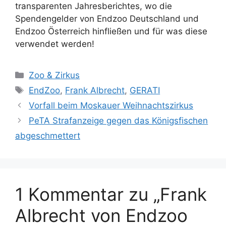
transparenten Jahresberichtes, wo die
Spendengelder von Endzoo Deutschland und
Endzoo Österreich hinfließen und für was diese
verwendet werden!
K
Zoo & Zirkus
a
S
EndZoo
,
Frank Albrecht
,
GERATI
t
c
Vorfall beim Moskauer Weihnachtszirkus
e
h
PeTA Strafanzeige gegen das Königsfischen
g
l
abgeschmettert
o
a
r
g
i
w
e
ö
n
1 Kommentar zu „Frank
r
t
Albrecht von Endzoo
e