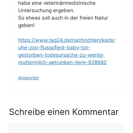
habe eine veterinärmedizinische
Untersuchung ergeben.
So etwas soll auch in der freien Natur
geben!
https://www.tag24.de/nachrichten/karlsr
uhe-zoo-flusspferd-baby-tot-
gestorben-todesursache-zu-wenig-
muttermilch-getrunken-tiere-928982
Antworten
Schreibe einen Kommentar
K
o