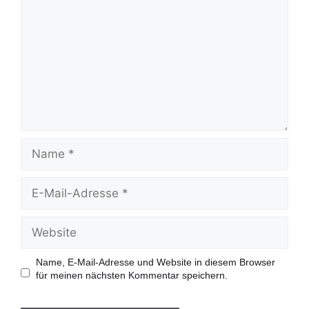
m
m
e
n
t
a
r
N
a
m
e
E
-
M
a
W
i
e
l
b
-
s
Name, E-Mail-Adresse und Website in diesem Browser
A
i
für meinen nächsten Kommentar speichern.
d
t
r
e