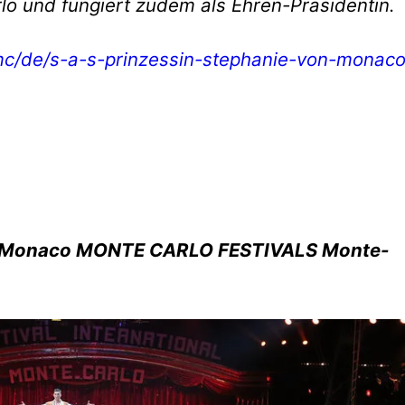
lo und fungiert zudem als Ehren-Präsidentin.
mc/de/s-a-s-prinzessin-stephanie-von-monaco
on Monaco MONTE CARLO FESTIVALS
Monte-