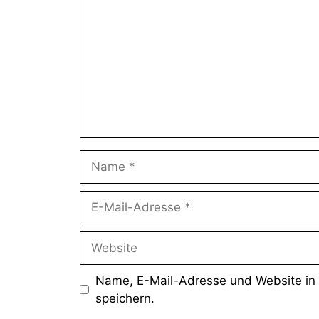
Name
E-
Mail-
Adresse
Website
Name, E-Mail-Adresse und Website in
speichern.