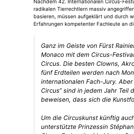
Nachdem 42. Internationalen Circus-Fes
radikalen Tierrechtlern massiv angegriffe
basieren, müssen aufgeklärt und durch w
Erfahrungen kompetenter Fachleute an di
Ganz im Geiste von Fürst Rainier
Monaco mit dem Circus-Festival 
Circus. Die besten Clowns, Akr
fünf Erdteilen werden nach Mont
internationalen Fach-Jury. Abe
Circus“ sind in jedem Jahr Tei
beweisen, dass sich die Kunstfo
Um die Circuskunst künftig auch
unterstützte Prinzessin Stépha