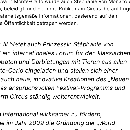
tuva in Monte-Carlo wurde auch Stéphanie von Monaco 
n, beleidigt und bedroht. Kritiken am Circus die auf Lüg
ahrheitsgemäße Informationen, basierend auf den
e Öffentlichkeit getragen werden.
 III bietet auch Prinzessin Stéphanie von
ein internationales Forum für den klassische
obaten und Darbietungen mit Tieren aus allen
e-Carlo eingeladen und stellen sich einer
r auch neue, innovative Kreationen des „Neuen
l des anspruchsvollen Festival-Programms und
rm Circus ständig weiterentwickelt.
 international wirksamer zu fördern,
nie im Jahr 2009 die Gründung der „World