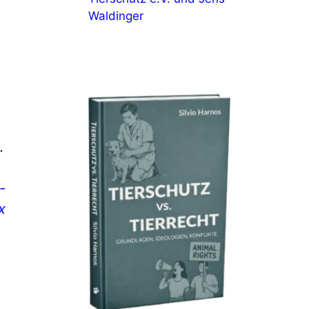
Waldinger
.
-
x