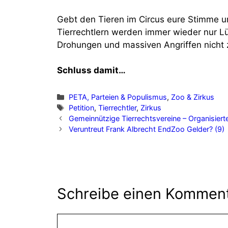
Gebt den Tieren im Circus eure Stimme un
Tierrechtlern werden immer wieder nur Lü
Drohungen und massiven Angriffen nicht 
Schluss damit…
Kategorien
PETA, Parteien & Populismus
,
Zoo & Zirkus
Schlagwörter
Petition
,
Tierrechtler
,
Zirkus
Gemeinnützige Tierrechtsvereine – Organisier
Veruntreut Frank Albrecht EndZoo Gelder? (9)
Schreibe einen Kommen
Kommentar