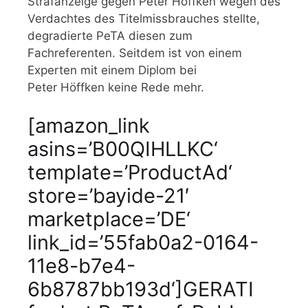
Strafanzeige gegen Peter Höffken wegen des
Verdachtes des Titelmissbrauches stellte,
degradierte PeTA diesen zum
Fachreferenten. Seitdem ist von einem
Experten mit einem Diplom bei
Peter Höffken keine Rede mehr.
[amazon_link
asins=’B00QIHLLKC‘
template=’ProductAd‘
store=’bayide-21′
marketplace=’DE‘
link_id=’55fab0a2-0164-
11e8-b7e4-
6b8787bb193d‘]GERATI