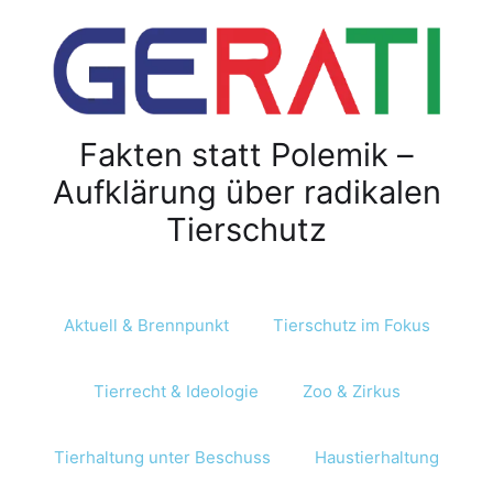
Z
u
m
I
n
Fakten statt Polemik –
h
a
Aufklärung über radikalen
l
Tierschutz
t
s
p
r
Aktuell & Brennpunkt
Tierschutz im Fokus
i
n
Tierrecht & Ideologie
Zoo & Zirkus
g
e
n
Tierhaltung unter Beschuss
Haustierhaltung